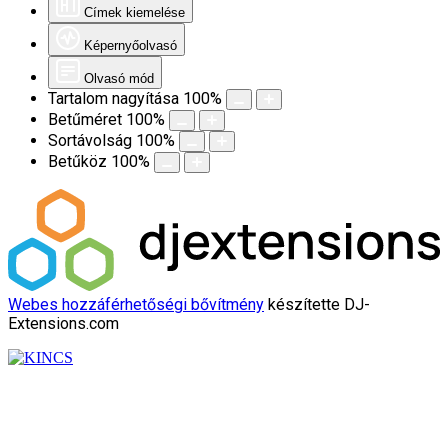
Címek kiemelése
Képernyőolvasó
Olvasó mód
Tartalom nagyítása
100
%
Betűméret
100
%
Sortávolság
100
%
Betűköz
100
%
Webes hozzáférhetőségi bővítmény
készítette DJ-
Extensions.com