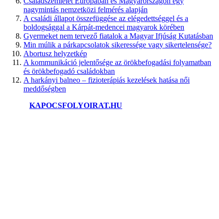
Családszemlélet Európában és Magyarországon egy
nagymintás nemzetközi felmérés alapján
A családi állapot összefüggése az elégedettséggel és a
boldogsággal a Kárpát-medencei magyarok körében
Gyermeket nem tervező fiatalok a Magyar Ifjúság Kutatásban
Min múlik a párkapcsolatok sikeressége vagy sikertelensége?
Abortusz helyzetkép
A kommunikáció jelentősége az örökbefogadási folyamatban
és örökbefogadó családokban
A harkányi balneo – fizioterápiás kezelések hatása női
meddőségben
©2025.
KAPOCSFOLYOIRAT.HU