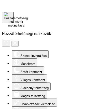
Hozzáférhetőségi eszközök
Színek invertálása
Monokróm
Sötét kontraszt
Világos kontraszt
Alacsony telítettség
Magas telítettség
Hivatkozások kiemelése