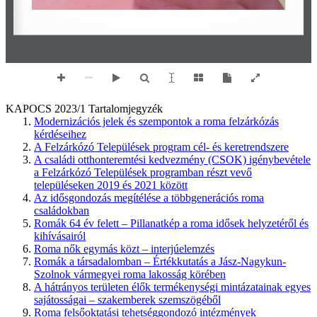
KAPOCS 2023/1 Tartalomjegyzék
Modernizációs jelek és szempontok a roma felzárkózás
kérdéseihez
A Felzárkózó Települések program cél- és keretrendszere
A családi otthonteremtési kedvezmény (CSOK) igénybevétele
a Felzárkózó Települések programban részt vevő
településeken 2019 és 2021 között
Az idősgondozás megítélése a többgenerációs roma
családokban
Romák 64 év felett – Pillanatkép a roma idősek helyzetéről és
kihívásairól
Roma nők egymás közt – interjúelemzés
Romák a társadalomban – Értékkutatás a Jász-Nagykun-
Szolnok vármegyei roma lakosság körében
A hátrányos területen élők termékenységi mintázatainak egyes
sajátosságai – szakemberek szemszögéből
Roma felsőoktatási tehetséggondozó intézmények