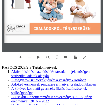
KAPOCS 2023/2-3 Tartalomjegyzék
Aktív idősödés – az idősödés társadalmi jelentősége a
statisztikai adatok alapján
A magyarok szubjektív jólléte a veszélyek korában
Adókedvezmények rendszere a magyar családpolitikában
A 30 éves kor alatti gyermekvállalás ösztönzésének
szükségessége
A Családi Otthonteremtési Kedvezmény (CSOK) főbb
eredményei, 2016 – 2022