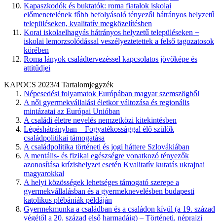
Kapaszkodók és buktatók: roma fiatalok iskolai
előmenetelének főbb befolyásoló tényezői hátrányos helyzetű
településeken, kvalitatív megközelítésben
Korai iskolaelhagyás hátrányos helyzetű településeken −
iskolai lemorzsolódással veszélyeztetettek a felső tagozatosok
körében
Roma lányok családtervezéssel kapcsolatos jövőképe és
attitűdjei
KAPOCS 2023/4 Tartalomjegyzék
Népesedési folyamatok Európában magyar szemszögből
A női gyermekvállalási életkor változása és regionális
mintázatai az Európai Unióban
A családi életre nevelés nemzetközi kitekintésben
Lépéshátrányban – Fogyatékossággal élő szülők
családpolitikai támogatása
A családpolitika történeti és jogi háttere Szlovákiában
A mentális- és fizikai egészségre vonatkozó tényezők
azonosítása krízishelyzet esetén Kvalitatív kutatás ukrajnai
magyarokkal
A helyi közösségek lehetséges támogató szerepe a
gyermekvállalásban és a gyermeknevelésben budapesti
katolikus plébániák példáján
Gyermekmunka a családban és a családon kívül (a 19. század
végétől a 20. század első harmadáig) – Történeti, néprajzi