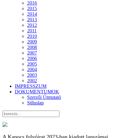
2016
2015
2014
2013
2012
2011
2010
2009
2008
2007
2006
2005
2004
2003
2002
IMPRESSZUM
DOKUMENTUMOK
Szerzői Útmutató
Stíluslap
A Kapocs folyóirat 2023-ban kiadott lapszámai