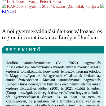
Bali János - Varga-Péterfi Petra
KAPOCS folyóirat,
2023/4.
szám (
25
. oldal, kiadja a
KINCS
)
A női gyermekvállalási életkor változása és
regionális mintázatai az Európai Unióban
B E T E K I N T Ő
Korábbi tanulmányunkban (Bali 2022) nagymintás
ifjúságkutatások adatbázisainak másodelemzése nyomán azzal a
kérdéssel foglalkoztunk, hogy mely tényezők hatására tolódott
ki Magyarországon az első gyermek vállalásának életkora az
elmúlt évtizedekben. Mostani tanulmányunk nagymintás
Európai Uniós demográfiai kutatások eredményeit elemzi arra a
kérdésre fókuszálva, időben (2001 és 2021 között) és térben
(Európai országok és térségek összevetésében) hogyan alakult a
női gyermekvállalási életkor. Ez az adat, ha nem is
kizárólagosan, de jelentősen hat a termékenységre, vagyis az
egy nőre jutó gyermekszületések számára, továbbá a népesedést