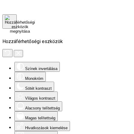
Hozzáférhetőségi eszközök
Színek invertálása
Monokróm
Sötét kontraszt
Világos kontraszt
Alacsony telítettség
Magas telítettség
Hivatkozások kiemelése