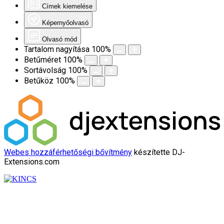
Címek kiemelése
Képernyőolvasó
Olvasó mód
Tartalom nagyítása
100
%
Betűméret
100
%
Sortávolság
100
%
Betűköz
100
%
Webes hozzáférhetőségi bővítmény
készítette DJ-
Extensions.com