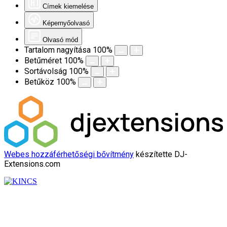
Címek kiemelése
Képernyőolvasó
Olvasó mód
Tartalom nagyítása
100
%
Betűméret
100
%
Sortávolság
100
%
Betűköz
100
%
Webes hozzáférhetőségi bővítmény
készítette DJ-
Extensions.com