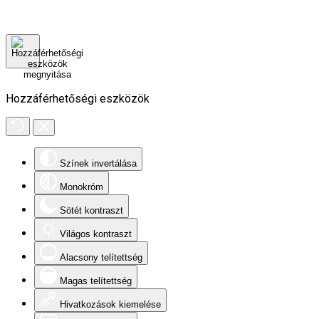
Hozzáférhetőségi eszközök
Színek invertálása
Monokróm
Sötét kontraszt
Világos kontraszt
Alacsony telítettség
Magas telítettség
Hivatkozások kiemelése