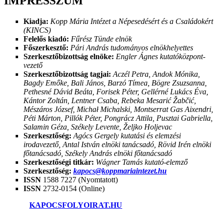
IMPRESSZUM
Kiadja:
Kopp Mária Intézet a Népesedésért és a Családokért
(KINCS)
Felelős kiadó:
Fűrész Tünde elnök
Főszerkesztő:
Pári András tudományos elnökhelyettes
Szerkesztőbizottság elnöke:
Engler Ágnes kutatóközpont-
vezető
Szerkesztőbizottság tagjai:
Aczél Petra, Andok Mónika,
Bagdy Emőke, Bali János, Barzó Tímea, Bögre Zsuzsanna,
Pethesné Dávid Beáta, Forisek Péter, Gellérné Lukács Éva,
Kántor Zoltán, Lentner Csaba, Rebeka Mesarić Žabčić,
Mészáros József, Michał Michalski, Montserrat Gas Aixendri,
Péti Márton, Pillók Péter, Pongrácz Attila, Pusztai Gabriella,
Salamin Géza, Székely Levente, Željko Holjevac
Szerkesztőség:
Agócs Gergely kutatási és elemzési
irodavezető, Antal István elnöki tanácsadó, Rövid Irén elnöki
főtanácsadó, Székely András elnöki főtanácsadó
Szerkesztőségi titkár:
Wágner Tamás kutató-elemző
Szerkesztőség:
kapocs@koppmariaintezet.hu
ISSN
1588 7227 (Nyomtatott)
ISSN
2732-0154 (Online)
©2025.
KAPOCSFOLYOIRAT.HU