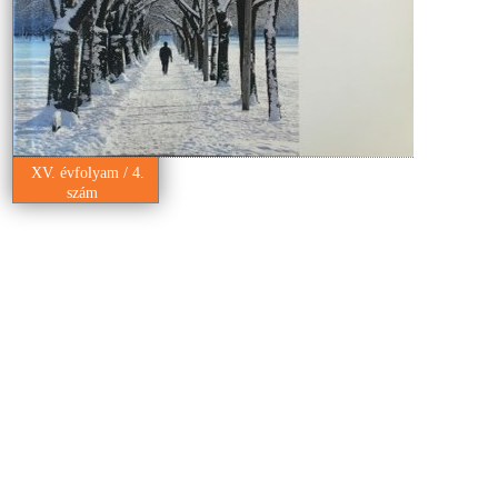
XV. évfolyam / 4.
szám