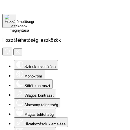
Hozzáférhetőségi eszközök
Színek invertálása
Monokróm
Sötét kontraszt
Világos kontraszt
Alacsony telítettség
Magas telítettség
Hivatkozások kiemelése