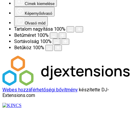
Címek kiemelése
Képernyőolvasó
Olvasó mód
Tartalom nagyítása
100
%
Betűméret
100
%
Sortávolság
100
%
Betűköz
100
%
Webes hozzáférhetőségi bővítmény
készítette DJ-
Extensions.com