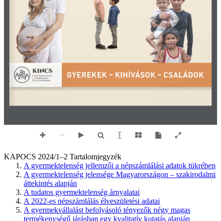
KAPOCS 2024/1–2 Tartalomjegyzék
A gyermektelenség jellemzői a népszámlálási adatok tükrében
A gyermektelenség jelensége Magyarországon – szakirodalmi
áttekintés alapján
A tudatos gyermektelenség árnyalatai
A 2022-es népszámlálás élveszületési adatai
A gyermekvállalást befolyásoló tényezők négy magas
termékenységű járásban egy kvalitatív kutatás alapján