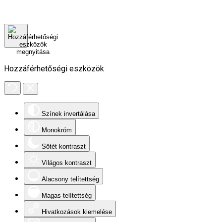
Hozzáférhetőségi eszközök
Színek invertálása
Monokróm
Sötét kontraszt
Világos kontraszt
Alacsony telítettség
Magas telítettség
Hivatkozások kiemelése