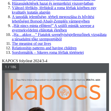
Házasságkötések hazai és nemzetközi viszonylatban
Változó férfikép, férfiideál a roma férfiak körében egy
kvalitatív kutatás alapján
A tanodák jelentősége, térbeli megoszlása és bővítési
lehetőségei Borsod-Abaúj-Zemplén vármegyében
„Hát nincs minta előttem!” A szülői minták szerepe a
gyermekvédelmi ellátottak életében
„Ha…akkor…” Fiatalok személyiségjellemzőinek vizsgálata
a társadalmi tőke szempontjából
The meaning of our lives
Relationship patterns and having children
Sorsformálók – Sikeres roma férfiak történetei
KAPOCS folyóirat 2024/3-4