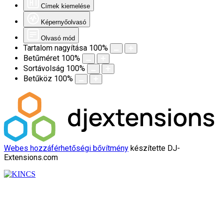
Címek kiemelése
Képernyőolvasó
Olvasó mód
Tartalom nagyítása
100
%
Betűméret
100
%
Sortávolság
100
%
Betűköz
100
%
Webes hozzáférhetőségi bővítmény
készítette DJ-
Extensions.com