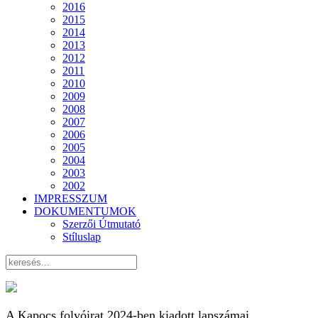
2016
2015
2014
2013
2012
2011
2010
2009
2008
2007
2006
2005
2004
2003
2002
IMPRESSZUM
DOKUMENTUMOK
Szerzői Útmutató
Stíluslap
A Kapocs folyóirat 2024-ben kiadott lapszámai