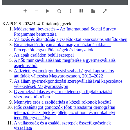
KAPOCS 2024/3–4 Tartalomjegyzék
Módszertani bevezetés – Az International Social Survey
Programme bemutatása
Változás és állandóság a családokkal kapcsolatos attitűdökben
Emancipációs folyamatok a magyar háztartásokban –
Percepciók, egyenlőtlenségek és irányzatok
Az apák családon belüli szerepei
A nők munkavállalásának megítélése a gyermekvállalás
aspektusából
A fizetett gyermekgondozási szabadsággal kapcsolatos
attitűdök változása Magyarországon, 2012–2022
Az állam gyermekgondozási szerepvállalásával kapcsolatos
vélekedések Magyarországon
Gyermekvállalás és gyermektelenség a foglalkoztatási
viszonyok tükrében
Mennyire erős a szolidaritás a közeli rokonok között?
Idős családtagot gondozók főbb társadalmi-demográfiai
jellemzői és szubjektív jólléte, az otthoni és munkahelyi
teendők egyensúlya
A vallásosság és a családi szerepek összefüggéseinek
vizsgálata