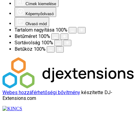
Címek kiemelése
Képernyőolvasó
Olvasó mód
Tartalom nagyítása
100
%
Betűméret
100
%
Sortávolság
100
%
Betűköz
100
%
Webes hozzáférhetőségi bővítmény
készítette DJ-
Extensions.com