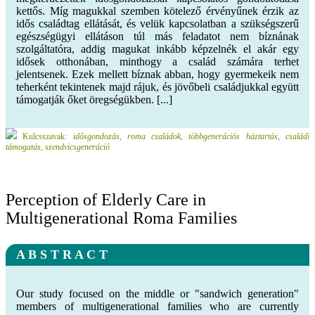
kettős. Míg magukkal szemben kötelező érvényűnek érzik az
idős családtag ellátását, és velük kapcsolatban a szükségszerű
egészségügyi ellátáson túl más feladatot nem bíznának
szolgáltatóra, addig magukat inkább képzelnék el akár egy
idősek otthonában, minthogy a család számára terhet
jelentsenek. Ezek mellett bíznak abban, hogy gyermekeik nem
teherként tekintenek majd rájuk, és jövőbeli családjukkal együtt
támogatják őket öregségükben. [...]
Kulcsszavak:
idősgondozás, roma családok, többgenerációs háztartás, családi
támogatás, szendvicsgeneráció
Perception of Elderly Care in
Multigenerational Roma Families
A B S T R A C T
Our study focused on the middle or "sandwich generation"
members of multigenerational families who are currently