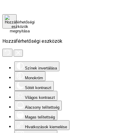
Hozzáférhetőségi eszközök
Színek invertálása
Monokróm
Sötét kontraszt
Világos kontraszt
Alacsony telítettség
Magas telítettség
Hivatkozások kiemelése