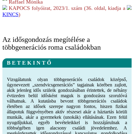
Raffael Mónika
KAPOCS folyóirat,
2023/1.
szám (
36
. oldal, kiadja a
KINCS
)
Az idősgondozás megítélése a
többgenerációs roma családokban
B E T E K I N T Ő
Vizsgálatunk olyan többgenerációs családok középső,
úgynevezett „szendvicsgenerációs” tagjainak körében zajlott,
akik jelenleg idős szüleik gondozásában érintettek, de néhány
évtizeden belül idősként maguk is gondozásra szorulóvá
válhatnak. A kutatásba bevont többgenerációs családok
életében az idősek szerepe nagyon fontos, hiszen fizikai
állapotuk függvényében aktív részesei akár a háztartás körüli
munkák, akár a gyermekek (unokák) ellátásának. Ezen felül
nyugdíjukkal, egyéb bevételeikkel is hozzájárulnak a
többségében igen alacsony családi jövedelemhez. A
megkérdezettek idősgondozással kapcsolatos gondolkodása