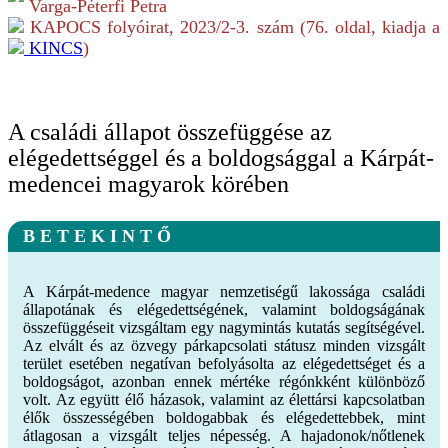
Varga-Péterfi Petra
KAPOCS folyóirat,
2023/2-3.
szám (
76
. oldal, kiadja a
KINCS
)
A családi állapot összefüggése az
elégedettséggel és a boldogsággal a Kárpát-
medencei magyarok körében
B E T E K I N T Ő
A Kárpát-medence magyar nemzetiségű lakossága családi
állapotának és elégedettségének, valamint boldogságának
összefüggéseit vizsgáltam egy nagymintás kutatás segítségével.
Az elvált és az özvegy párkapcsolati státusz minden vizsgált
terület esetében negatívan befolyásolta az elégedettséget és a
boldogságot, azonban ennek mértéke régónkként különböző
volt. Az együtt élő házasok, valamint az élettársi kapcsolatban
élők összességében boldogabbak és elégedettebbek, mint
átlagosan a vizsgált teljes népesség. A hajadonok/nőtlenek