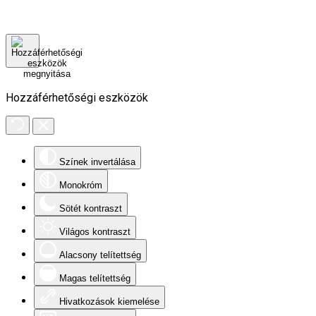
Hozzáférhetőségi eszközök
Színek invertálása
Monokróm
Sötét kontraszt
Világos kontraszt
Alacsony telítettség
Magas telítettség
Hivatkozások kiemelése