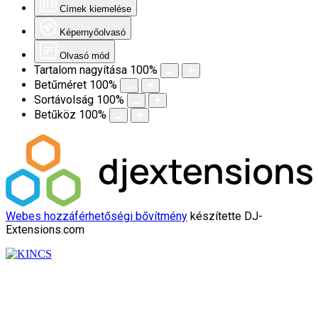
Címek kiemelése
Képernyőolvasó
Olvasó mód
Tartalom nagyítása
100
%
Betűméret
100
%
Sortávolság
100
%
Betűköz
100
%
Webes hozzáférhetőségi bővítmény
készítette DJ-
Extensions.com