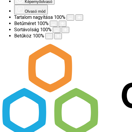
Képernyőolvasó
Olvasó mód
Tartalom nagyítása
100
%
Betűméret
100
%
Sortávolság
100
%
Betűköz
100
%