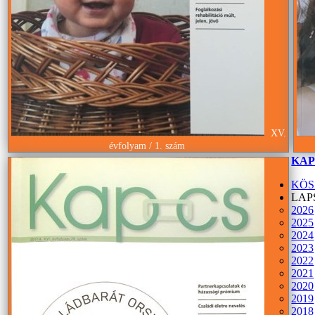
XV.
évfolyam / 1. szám
KAP
KÖS
LAP
2026
2025
2024
2023
2022
2021
2020
2019
2018