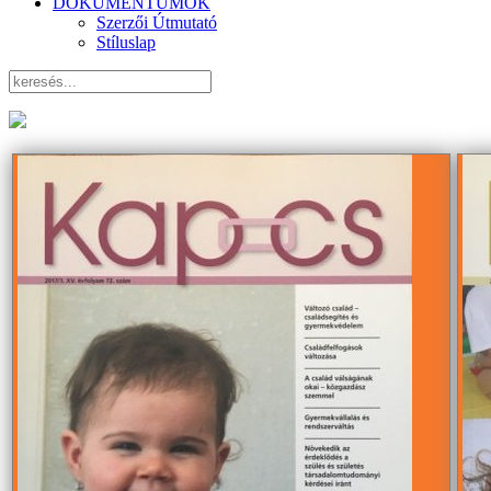
DOKUMENTUMOK
Szerzői Útmutató
Stíluslap