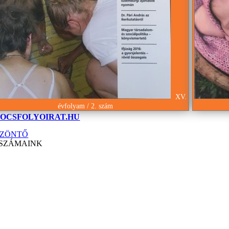
XV.
évfolyam / 2. szám
OCSFOLYOIRAT.HU
ZÖNTŐ
SZÁMAINK