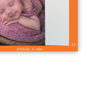
XV.
évfolyam / 4. szám