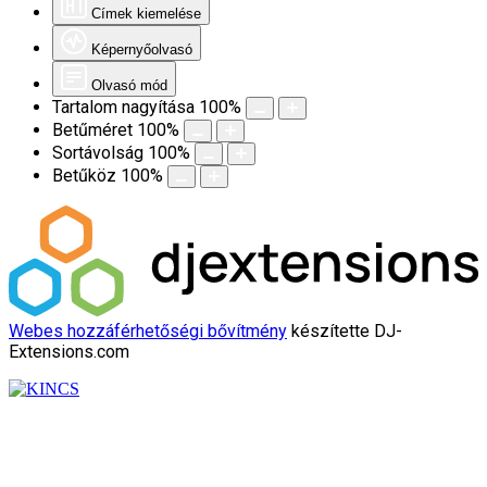
Címek kiemelése
Képernyőolvasó
Olvasó mód
Tartalom nagyítása
100
%
Betűméret
100
%
Sortávolság
100
%
Betűköz
100
%
Webes hozzáférhetőségi bővítmény
készítette DJ-
Extensions.com