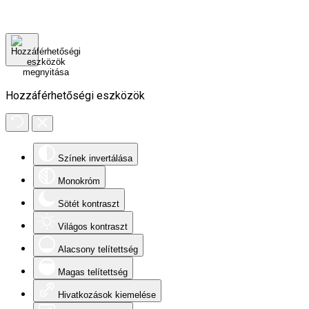
Hozzáférhetőségi eszközök
Színek invertálása
Monokróm
Sötét kontraszt
Világos kontraszt
Alacsony telítettség
Magas telítettség
Hivatkozások kiemelése