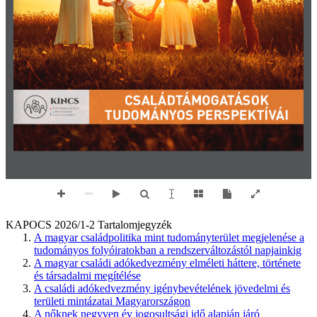
KAPOCS 2026/1-2 Tartalomjegyzék
A magyar családpolitika mint tudományterület megjelenése a
tudományos folyóiratokban a rendszerváltozástól napjainkig
A magyar családi adókedvezmény elméleti háttere, története
és társadalmi megítélése
A családi adókedvezmény igénybevételének jövedelmi és
területi mintázatai Magyarországon
A nőknek negyven év jogosultsági idő alapján járó