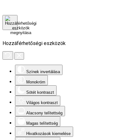
Hozzáférhetőségi eszközök
Színek invertálása
Monokróm
Sötét kontraszt
Világos kontraszt
Alacsony telítettség
Magas telítettség
Hivatkozások kiemelése