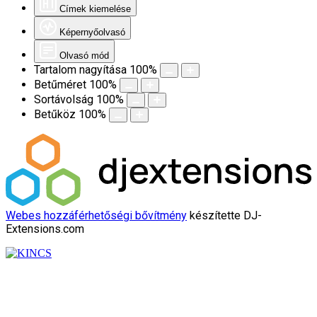
Címek kiemelése
Képernyőolvasó
Olvasó mód
Tartalom nagyítása
100
%
Betűméret
100
%
Sortávolság
100
%
Betűköz
100
%
Webes hozzáférhetőségi bővítmény
készítette DJ-
Extensions.com