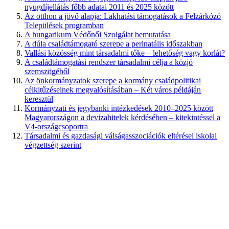
nyugdíjellátás főbb adatai 2011 és 2025 között
Az otthon a jövő alapja: Lakhatási támogatások a Felzárkózó
Települések programban
A hungarikum Védőnői Szolgálat bemutatása
A dúla családtámogató szerepe a perinatális időszakban
Vallási közösség mint társadalmi tőke – lehetőség vagy korlát?
A családtámogatási rendszer társadalmi célja a közjó
szemszögéből
Az önkormányzatok szerepe a kormány családpolitikai
célkitűzéseinek megvalósításában – Két város példáján
keresztül
Kormányzati és jegybanki intézkedések 2010–2025 között
Magyarországon a devizahitelek kérdésében – kitekintéssel a
V4-országcsoportra
Társadalmi és gazdasági válságasszociációk eltérései iskolai
végzettség szerint