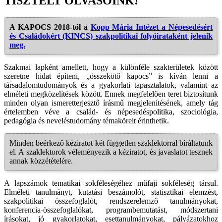
TISZTELT OLVASÓINK!
A KAPOCS 2018-tól a
Kopp Mária Intézet a Népesedésért
és Családokért (KINCS) szakpolitikai folyóirataként jelenik
meg.
Szakmai lapként amellett, hogy a különféle szakterületek között
szeretne hidat építeni, „összekötő kapocs” is kíván lenni a
társadalomtudományok és a gyakorlati tapasztalatok, valamint az
elméleti megközelítések között. Ennek megfelelően teret biztosítunk
minden olyan ismeretterjesztő írásmű megjelenítésének, amely tág
értelemben véve a család- és népesedéspolitika, szociológia,
pedagógia és neveléstudomány témaköreit érinthetik.
Minden beérkező kéziratot két független szaklektorral bíráltatunk
el. A szaklektorok véleményezik a kéziratot, és javaslatot tesznek
annak közzétételére.
A lapszámok tematikai sokféleségéhez műfaji sokféleség társul.
Elméleti tanulmányt, kutatási beszámolót, statisztikai elemzést,
szakpolitikai összefoglalót, rendszerelemző tanulmányokat,
konferencia-összefoglalókat, programbemutatást, módszertani
írásokat, jó gyakorlatokat, esettanulmányokat, pályázatokhoz