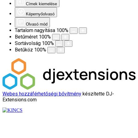
Címek kiemelése
Képernyőolvasó
Olvasó mód
Tartalom nagyítása
100
%
Betűméret
100
%
Sortávolság
100
%
Betűköz
100
%
Webes hozzáférhetőségi bővítmény
készítette DJ-
Extensions.com