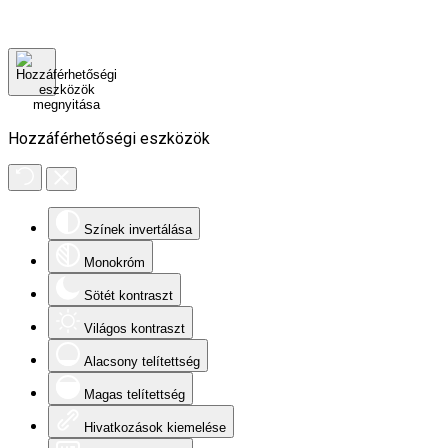
Hozzáférhetőségi eszközök
Színek invertálása
Monokróm
Sötét kontraszt
Világos kontraszt
Alacsony telítettség
Magas telítettség
Hivatkozások kiemelése