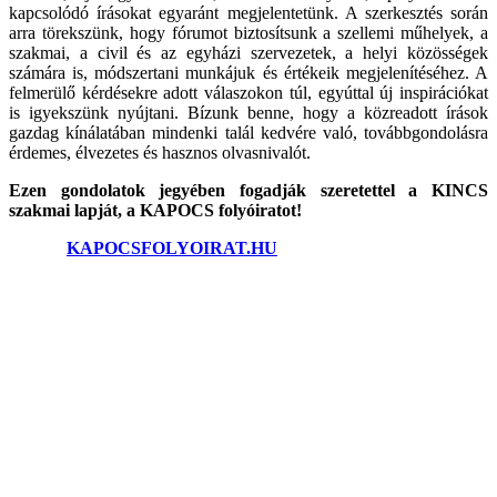
kapcsolódó írásokat egyaránt megjelentetünk. A szerkesztés során
arra törekszünk, hogy fórumot biztosítsunk a szellemi műhelyek, a
szakmai, a civil és az egyházi szervezetek, a helyi közösségek
számára is, módszertani munkájuk és értékeik megjelenítéséhez. A
felmerülő kérdésekre adott válaszokon túl, egyúttal új inspirációkat
is igyekszünk nyújtani. Bízunk benne, hogy a közreadott írások
gazdag kínálatában mindenki talál kedvére való, továbbgondolásra
érdemes, élvezetes és hasznos olvasnivalót.
Ezen gondolatok jegyében fogadják szeretettel a KINCS
szakmai lapját, a KAPOCS folyóiratot!
©2025.
KAPOCSFOLYOIRAT.HU