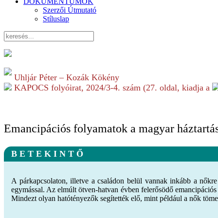
DOKUMENTUMOK
Szerzői Útmutató
Stíluslap
Uhljár Péter – Kozák Kökény
KAPOCS folyóirat,
2024/3-4.
szám (
27
. oldal, kiadja a
Emancipációs folyamatok a magyar háztartás
B E T E K I N T Ő
A párkapcsolaton, illetve a családon belül vannak inkább a nőkre
egymással. Az elmúlt ötven-hatvan évben felerősödő emancipációs f
Mindezt olyan hatótényezők segítették elő, mint például a nők töme