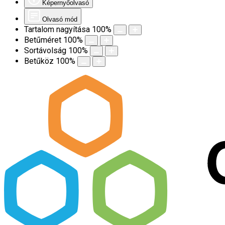
Képernyőolvasó
Olvasó mód
Tartalom nagyítása
100
%
Betűméret
100
%
Sortávolság
100
%
Betűköz
100
%