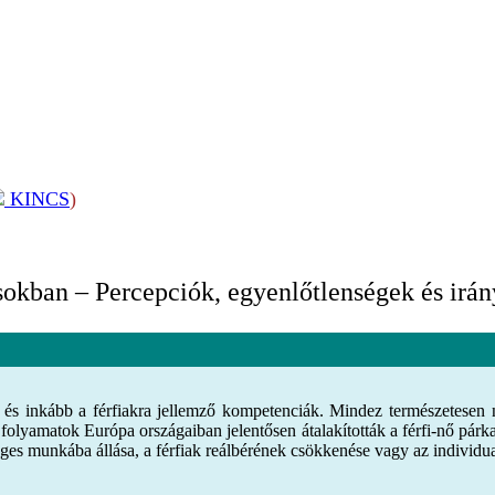
KINCS
)
okban – Percepciók, egyenlőtlenségek és irá
 és inkább a férfiakra jellemző kompetenciák. Mindez természetesen 
olyamatok Európa országaiban jelentősen átalakították a férfi-nő párk
ges munkába állása, a férfiak reálbérének csökkenése vagy az individua