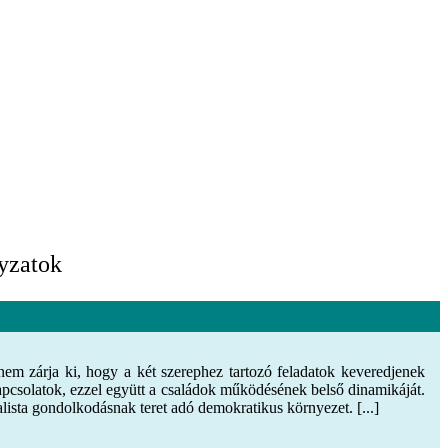
nyzatok
nem zárja ki, hogy a két szerephez tartozó feladatok keveredjenek
apcsolatok, ezzel együtt a családok működésének belső dinamikáját.
lista gondolkodásnak teret adó demokratikus környezet. [...]