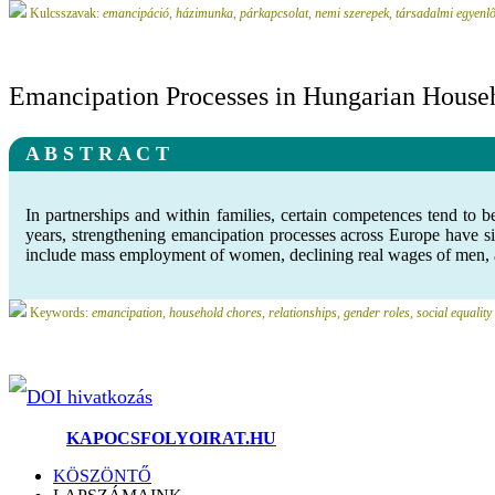
Kulcsszavak:
emancipáció, házimunka, párkapcsolat, nemi szerepek, társadalmi egyenl
Emancipation Processes in Hungarian Househo
A B S T R A C T
In partnerships and within families, certain competences tend to b
years, strengthening emancipation processes across Europe have sig
include mass employment of women, declining real wages of men, an
Keywords:
emancipation, household chores, relationships, gender roles, social equality
DOI hivatkozás
©2025.
KAPOCSFOLYOIRAT.HU
KÖSZÖNTŐ