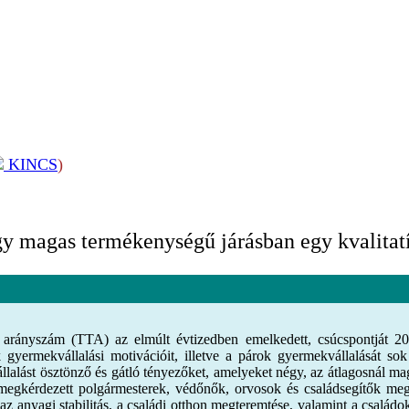
KINCS
)
y magas termékenységű járásban egy kvalitatí
 arányszám (TTA) az elmúlt évtizedben emelkedett, csúcspontját 2021
yermekvállalási motivációit, illetve a párok gyermekvállalását sok 
alást ösztönző és gátló tényezőket, amelyeket négy, az átlagosnál mag
A megkérdezett polgármesterek, védőnők, orvosok és családsegítők meg
z anyagi stabilitás, a családi otthon megteremtése, valamint a családok