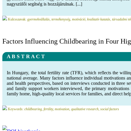
nagyszülői segítség is hozzájárulnak. [...]
Kulcsszavak:
gyermekvállalás, termékenység, motiváció, kvalitatív kutatás, társadalmi t
Factors Influencing Childbearing in Four Hig
A B S T R A C T
In Hungary, the total fertility rate (TFR), which reflects the will
national average. Many factors influence individual motivations an
and health perspectives, based on interviews conducted in three set
and family support workers interviewed, the primary motivations f
family home, high-quality local services for families, and direct help
Keywords:
childbearing, fertility, motivation, qualitative research, social factors