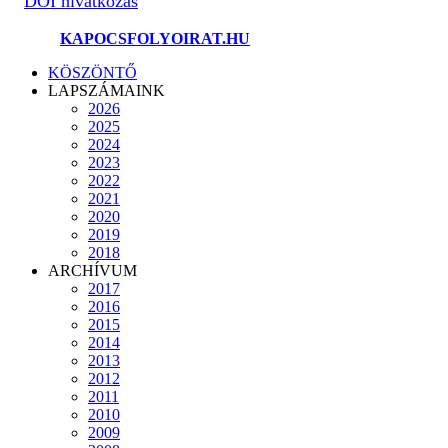
DOI hivatkozás
©2025.
KAPOCSFOLYOIRAT.HU
KÖSZÖNTŐ
LAPSZÁMAINK
2026
2025
2024
2023
2022
2021
2020
2019
2018
ARCHÍVUM
2017
2016
2015
2014
2013
2012
2011
2010
2009