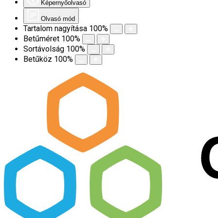
Képernyőolvasó
Olvasó mód
Tartalom nagyítása
100
%
Betűméret
100
%
Sortávolság
100
%
Betűköz
100
%