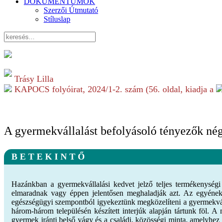
DOKUMENTUMOK
Szerzői Útmutató
Stíluslap
Trásy Lilla
KAPOCS folyóirat,
2024/1-2.
szám (
56
. oldal, kiadja a
A gyermekvállalást befolyásoló tényezők nég
B E T E K I N T Ő
Hazánkban a gyermekvállalási kedvet jelző teljes termékenységi
elmaradnak vagy éppen jelentősen meghaladják azt. Az egyének g
egészségügyi szempontból igyekeztünk megközelíteni a gyermekváll
három-három településén készített interjúk alapján tártunk föl. 
gyermek iránti belső vágy és a családi, közösségi minta, amelyhez a