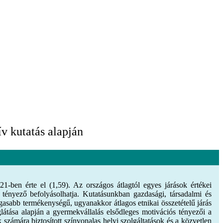
v kutatás alapján
-ben érte el (1,59). Az országos átlagtól egyes járások értékei
tényező befolyásolhatja. Kutatásunkban gazdasági, társadalmi és
asabb termékenységű, ugyanakkor átlagos etnikai összetételű járás
látása alapján a gyermekvállalás elsődleges motivációs tényezői a
 számára biztosított színvonalas helyi szolgáltatások és a közvetlen