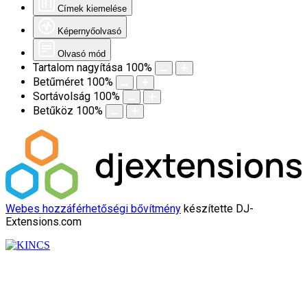
Címek kiemelése
Képernyőolvasó
Olvasó mód
Tartalom nagyítása
100
%
Betűméret
100
%
Sortávolság
100
%
Betűköz
100
%
Webes hozzáférhetőségi bővítmény
készítette DJ-
Extensions.com