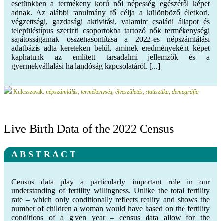
esetünkben a termékeny korú női népesség egészéről képet
adnak. Az alábbi tanulmány fő célja a különböző életkori,
végzettségi, gazdasági aktivitási, valamint családi állapot és
településtípus szerinti csoportokba tartozó nők termékenységi
sajátosságainak összehasonlítása a 2022-es népszámlálási
adatbázis adta kereteken belül, aminek eredményeként képet
kaphatunk az említett társadalmi jellemzők és a
gyermekvállalási hajlandóság kapcsolatáról. [...]
Kulcsszavak:
népszámlálás, termékenység, élveszületés, statisztika, demográfia
Live Birth Data of the 2022 Census
A B S T R A C T
Census data play a particularly important role in our
understanding of fertility willingness. Unlike the total fertility
rate – which only conditionally reflects reality and shows the
number of children a woman would have based on the fertility
conditions of a given year – census data allow for the