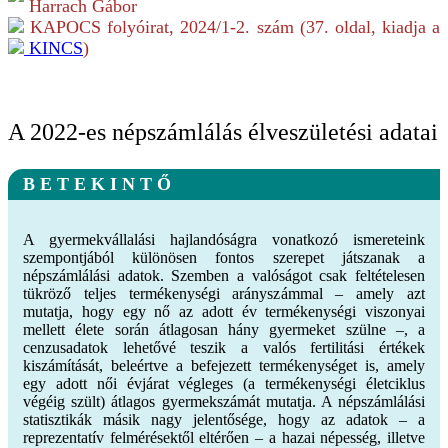
Harrach Gábor
KAPOCS folyóirat,
2024/1-2.
szám (
37
. oldal, kiadja a
KINCS
)
A 2022-es népszámlálás élveszületési adatai
B E T E K I N T Ő
A gyermekvállalási hajlandóságra vonatkozó ismereteink
szempontjából különösen fontos szerepet játszanak a
népszámlálási adatok. Szemben a valóságot csak feltételesen
tükröző teljes termékenységi arányszámmal – amely azt
mutatja, hogy egy nő az adott év termékenységi viszonyai
mellett élete során átlagosan hány gyermeket szülne –, a
cenzusadatok lehetővé teszik a valós fertilitási értékek
kiszámítását, beleértve a befejezett termékenységet is, amely
egy adott női évjárat végleges (a termékenységi életciklus
végéig szült) átlagos gyermekszámát mutatja. A népszámlálási
statisztikák másik nagy jelentősége, hogy az adatok – a
reprezentatív felmérésektől eltérően – a hazai népesség, illetve