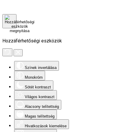
Hozzáférhetőségi eszközök
Színek invertálása
Monokróm
Sötét kontraszt
Világos kontraszt
Alacsony telítettség
Magas telítettség
Hivatkozások kiemelése