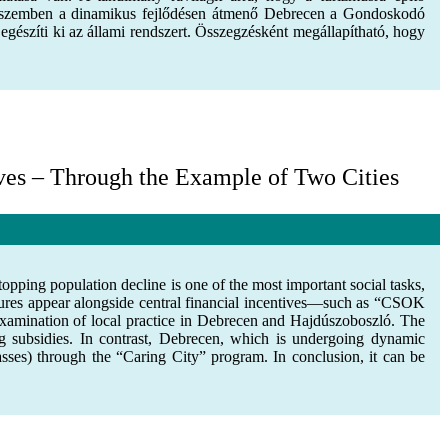
zzel szemben a dinamikus fejlődésen átmenő Debrecen a Gondoskodó
egészíti ki az állami rendszert. Összegzésként megállapítható, hogy
ves – Through the Example of Two Cities
opping population decline is one of the most important social tasks,
ures appear alongside central financial incentives—such as “CSOK
 examination of local practice in Debrecen and Hajdúszoboszló. The
ing subsidies. In contrast, Debrecen, which is undergoing dynamic
asses) through the “Caring City” program. In conclusion, it can be