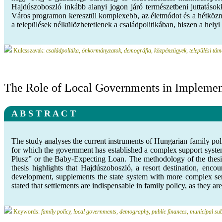
Hajdúszoboszló inkább alanyi jogon járó természetbeni juttatáso
Város programon keresztül komplexebb, az életmódot és a hétköznapi
a települések nélkülözhetetlenek a családpolitikában, hiszen a hely
Kulcsszavak:
családpolitika, önkormányzatok, demográfia, közpénzügyek, települési tá
The Role of Local Governments in Implement
A B S T R A C T
The study analyses the current instruments of Hungarian family poli
for which the government has established a complex support syst
Plusz” or the Baby-Expecting Loan. The methodology of the thesis 
thesis highlights that Hajdúszoboszló, a resort destination, enc
development, supplements the state system with more complex servi
stated that settlements are indispensable in family policy, as they are
Keywords:
family policy, local governments, demography, public finances, municipal su