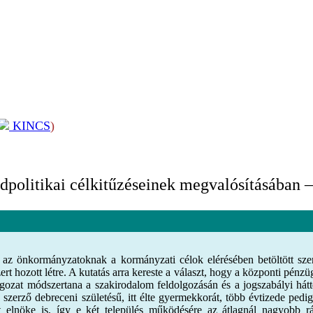
KINCS
)
olitikai célkitűzéseinek megvalósításában – 
t az önkormányzatoknak a kormányzati célok elérésében betöltött sze
rt hozott létre. A kutatás arra kereste a választ, hogy a központi pén
lgozat módszertana a szakirodalom feldolgozásán és a jogszabályi há
 a szerző debreceni születésű, itt élte gyermekkorát, több évtizede pe
 elnöke is, így e két település működésére az átlagnál nagyobb rál