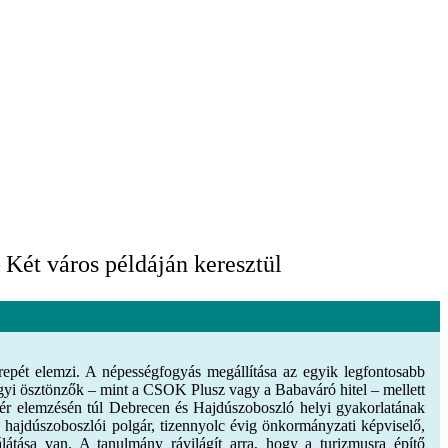
Két város példáján keresztül
repét elemzi. A népességfogyás megállítása az egyik legfontosabb
zügyi ösztönzők – mint a CSOK Plusz vagy a Babaváró hitel – mellett
ttér elemzésén túl Debrecen és Hajdúszoboszló helyi gyakorlatának
dig hajdúszoboszlói polgár, tizennyolc évig önkormányzati képviselő,
átása van. A tanulmány rávilágít arra, hogy a turizmusra építő