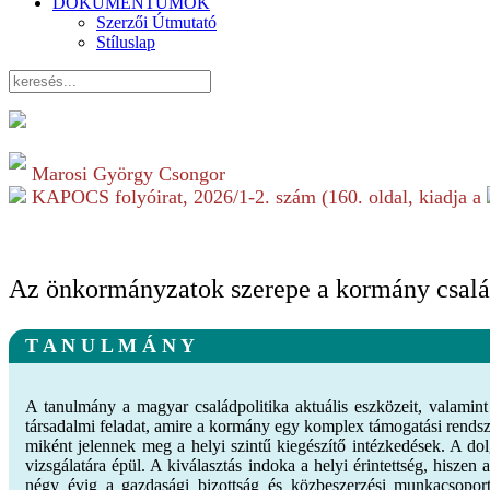
DOKUMENTUMOK
Szerzői Útmutató
Stíluslap
Marosi György Csongor
KAPOCS folyóirat,
2026/1-2.
szám (
160
. oldal, kiadja a
Az önkormányzatok szerepe a kormány családp
T A N U L M Á N Y
A tanulmány a magyar családpolitika aktuális eszközeit, valamin
társadalmi feladat, amire a kormány egy komplex támogatási rendsze
miként jelennek meg a helyi szintű kiegészítő intézkedések. A do
vizsgálatára épül. A kiválasztás indoka a helyi érintettség, hiszen
négy évig a gazdasági bizottság és közbeszerzési munkacsoport