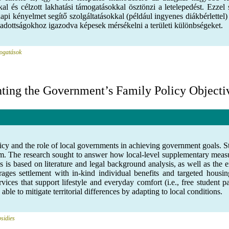
kkal és célzott lakhatási támogatásokkal ösztönzi a letelepedést. E
 kényelmet segítő szolgáltatásokkal (például ingyenes diákbérlettel) 
i adottságokhoz igazodva képesek mérsékelni a területi különbségeket.
mogatások
ing the Government’s Family Policy Objecti
cy and the role of local governments in achieving government goals. St
em. The research sought to answer how local-level supplementary meas
is based on literature and legal background analysis, as well as the
ourages settlement with in-kind individual benefits and targeted hous
ces that support lifestyle and everyday comfort (i.e., free student p
 able to mitigate territorial differences by adapting to local conditions.
bsidies