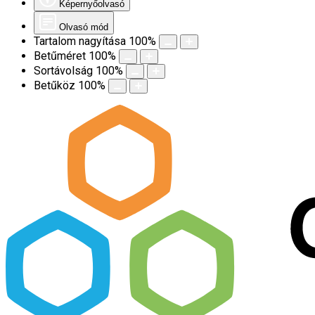
Képernyőolvasó
Olvasó mód
Tartalom nagyítása
100
%
Betűméret
100
%
Sortávolság
100
%
Betűköz
100
%