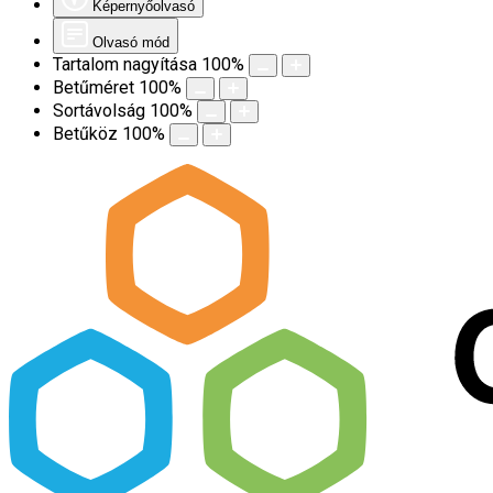
Képernyőolvasó
Olvasó mód
Tartalom nagyítása
100
%
Betűméret
100
%
Sortávolság
100
%
Betűköz
100
%