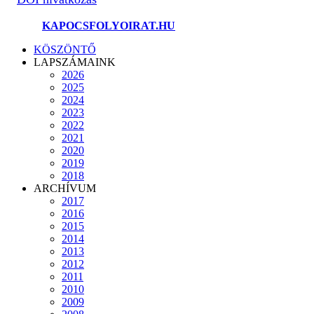
©2025.
KAPOCSFOLYOIRAT.HU
KÖSZÖNTŐ
LAPSZÁMAINK
2026
2025
2024
2023
2022
2021
2020
2019
2018
ARCHÍVUM
2017
2016
2015
2014
2013
2012
2011
2010
2009