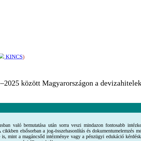
KINCS
)
–2025 között Magyarországon a devizahitelek 
xtusban való bemutatása után sorra veszi mindazon fontosabb intéz
A cikkben elsősorban a jog-összehasonlítás és dokumentumelemzés mód
re is, mint a magáncsőd intézménye vagy a pénzügyi edukáció kérdésk