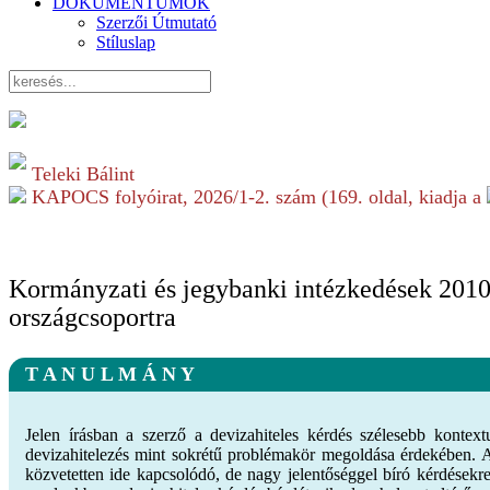
DOKUMENTUMOK
Szerzői Útmutató
Stíluslap
Teleki Bálint
KAPOCS folyóirat,
2026/1-2.
szám (
169
. oldal, kiadja a
Kormányzati és jegybanki intézkedések 2010
országcsoportra
T A N U L M Á N Y
Jelen írásban a szerző a devizahiteles kérdés szélesebb konte
devizahitelezés mint sokrétű problémakör megoldása érdekében. 
közvetetten ide kapcsolódó, de nagy jelentőséggel bíró kérdések