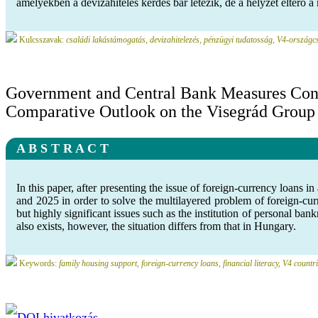
amelyekben a devizahiteles kérdés bár létezik, de a helyzet eltérő a
Kulcsszavak:
családi lakástámogatás, devizahitelezés, pénzügyi tudatosság, V4-országc
Government and Central Bank Measures Con
Comparative Outlook on the Visegrád Group
A B S T R A C T
In this paper, after presenting the issue of foreign-currency loan
and 2025 in order to solve the multilayered problem of foreign-cur
but highly significant issues such as the institution of personal ban
also exists, however, the situation differs from that in Hungary.
Keywords:
family housing support, foreign-currency loans, financial literacy, V4 countr
DOI hivatkozás