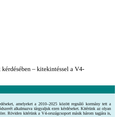
kérdésében – kitekintéssel a V4-
kedéseket, amelyeket a 2010–2025 között regnáló kormány tett a
szerét alkalmazva tárgyaljuk ezen kérdéseket. Kitérünk az olyan
öre. Röviden kitérünk a V4-országcsoport másik három tagjára is,