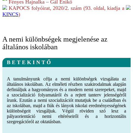
Fényes Hajnalka – Gál Enikő
KAPOCS folyóirat,
2020/2.
szám (
93
. oldal, kiadja a
KINCS
)
A nemi különbségek megjelenése az
általános iskolában
B E T E K I N T Ő
A tanulmányunk célja a nemi különbségek vizsgálata az
általános iskolában. Az elméleti részben szakirodalmak alapján
definiáljuk a hagyományos és a modern nemi szerepeket, majd
a szocializáció folyamatáról és a rejtett tanterv jelenségéről
írunk. Ezután a nemi szocializációt mutatjuk be a családban és
az iskolában, majd a fiúk és lányok iskolai eredményességének
különbségeit vizsgáljuk. Végül röviden szó lesz a
pályaorientáció nemi eltéréseiről és a horizontális
szegregációról az oktatásban.