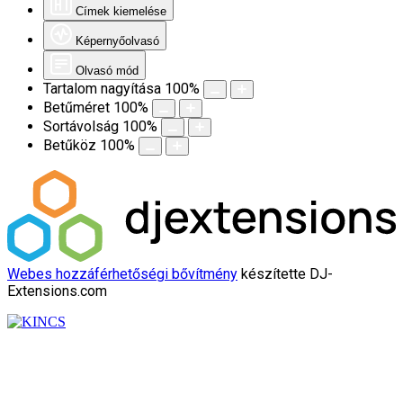
Címek kiemelése
Képernyőolvasó
Olvasó mód
Tartalom nagyítása
100
%
Betűméret
100
%
Sortávolság
100
%
Betűköz
100
%
Webes hozzáférhetőségi bővítmény
készítette DJ-
Extensions.com