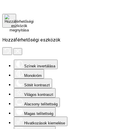
Hozzáférhetőségi eszközök
Színek invertálása
Monokróm
Sötét kontraszt
Világos kontraszt
Alacsony telítettség
Magas telítettség
Hivatkozások kiemelése