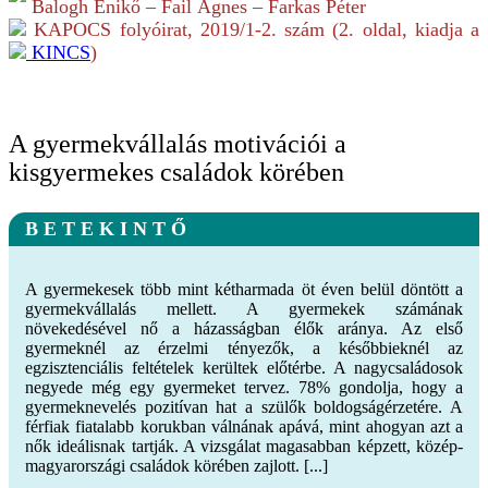
Balogh Enikő – Fail Ágnes – Farkas Péter
KAPOCS folyóirat,
2019/1-2.
szám (
2
. oldal, kiadja a
KINCS
)
A gyermekvállalás motivációi a
kisgyermekes családok körében
B E T E K I N T Ő
A gyermekesek több mint kétharmada öt éven belül döntött a
gyermekvállalás mellett. A gyermekek számának
növekedésével nő a házasságban élők aránya. Az első
gyermeknél az érzelmi tényezők, a későbbieknél az
egzisztenciális feltételek kerültek előtérbe. A nagycsaládosok
negyede még egy gyermeket tervez. 78% gondolja, hogy a
gyermeknevelés pozitívan hat a szülők boldogságérzetére. A
férfiak fiatalabb korukban válnának apává, mint ahogyan azt a
nők ideálisnak tartják. A vizsgálat magasabban képzett, közép-
magyarországi családok körében zajlott. [...]