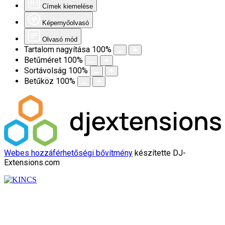
Címek kiemelése
Képernyőolvasó
Olvasó mód
Tartalom nagyítása
100
%
Betűméret
100
%
Sortávolság
100
%
Betűköz
100
%
Webes hozzáférhetőségi bővítmény
készítette DJ-
Extensions.com