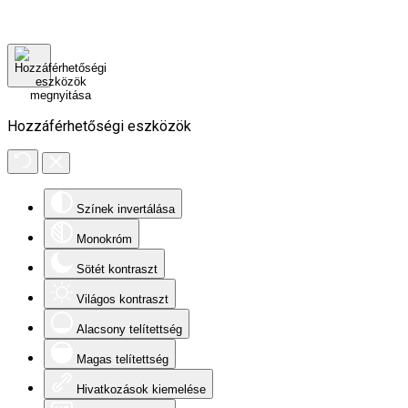
Hozzáférhetőségi eszközök
Színek invertálása
Monokróm
Sötét kontraszt
Világos kontraszt
Alacsony telítettség
Magas telítettség
Hivatkozások kiemelése