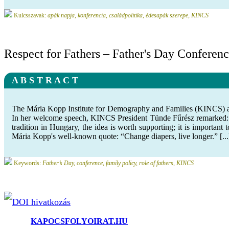
Kulcsszavak:
apák napja, konferencia, családpolitika, édesapák szerepe, KINCS
Respect for Fathers – Father's Day Conferen
A B S T R A C T
The Mária Kopp Institute for Demography and Families (KINCS) an
In her welcome speech, KINCS President Tünde Fűrész remarked: Th
tradition in Hungary, the idea is worth supporting; it is important
Mária Kopp's well-known quote: “Change diapers, live longer.” [...
Keywords:
Father’s Day, conference, family policy, role of fathers, KINCS
DOI hivatkozás
©2025.
KAPOCSFOLYOIRAT.HU