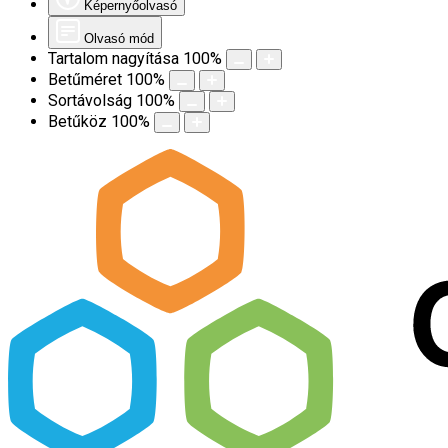
Képernyőolvasó
Olvasó mód
Tartalom nagyítása
100
%
Betűméret
100
%
Sortávolság
100
%
Betűköz
100
%