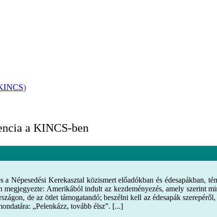
KINCS
)
rencia a KINCS-ben
s a Népesedési Kerekasztal közismert előadókban és édesapákban, tém
 megjegyezte: Amerikából indult az kezdeményezés, amely szerint min
ágon, de az ötlet támogatandó; beszélni kell az édesapák szerepéről,
ondatára: „Pelenkázz, tovább élsz”. [...]