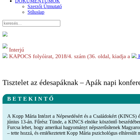
DOKUMENTUMOK
Szerzői Útmutató
Stíluslap
Interjú
KAPOCS folyóirat,
2018/4.
szám (
36
. oldal, kiadja a
Tisztelet az édesapáknak – Apák napi konfe
B E T E K I N T Ő
A Kopp Mária Intézet a Népesedésért és a Családokért (KINCS) é
június 13-án. Fűrész Tünde, a KINCS elnöke köszöntő beszédében
Furcsa lehet, hogy amerikai hagyományt népszerűsítenek Magyarorsz
– tette hozzá, és emlékeztetett Kopp Mária pszichológus elhíresült m