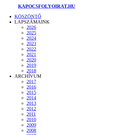
©2025.
KAPOCSFOLYOIRAT.HU
KÖSZÖNTŐ
LAPSZÁMAINK
2026
2025
2024
2023
2022
2021
2020
2019
2018
ARCHÍVUM
2017
2016
2015
2014
2013
2012
2011
2010
2009
2008