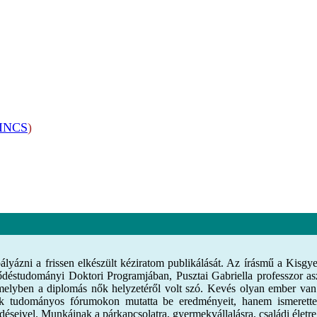
INCS
)
ázni a frissen elkészült kéziratom publikálását. Az írásmű a Kisgyer
déstudományi Doktori Programjában, Pusztai Gabriella professzor as
 amelyben a diplomás nők helyzetéről volt szó. Kevés olyan ember van
csak tudományos fórumokon mutatta be eredményeit, hanem ismerette
rdéseivel. Munkáinak a párkapcsolatra, gyermekvállalásra, családi életr