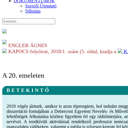
DOKUMENTUMOK
Szerzői Útmutató
Stíluslap
ENGLER ÁGNES
KAPOCS folyóirat,
2018/1.
szám (
5
. oldal, kiadja a
K
A 20. emeleten
B E T E K I N T Ő
2010 végén jártunk, amikor is azon töprengtem, hol tudnám megpály
disszertáció formájában a Debreceni Egyetem Nevelés- és Művelő
lehetőségek felkutatása közben figyeltem fel egy rádióinterjúra,
nevével. A rendkívüli aktivitással rendelkező professzor nem
magyarlakta vidékeken, valamint a média is szívesen kereste fel ké