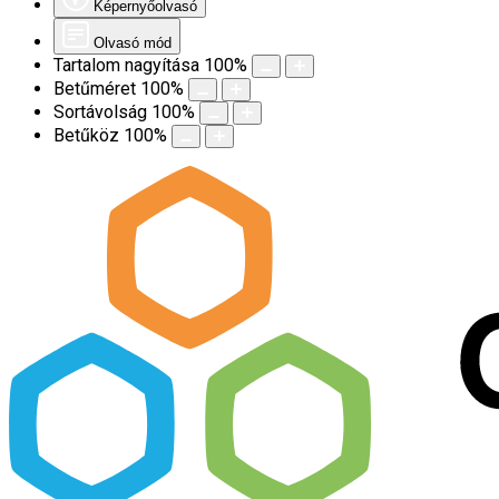
Képernyőolvasó
Olvasó mód
Tartalom nagyítása
100
%
Betűméret
100
%
Sortávolság
100
%
Betűköz
100
%