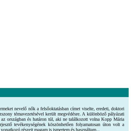
meket nevelő nők a felsőoktatásban címet viselte, eredeti, doktori
zszony témavezetésével került megvédésre. A különböző pályázati
 az országban és határon túl, aki ne találkozott volna Kopp Mária
rjesztő tevékenységének köszönhetően folyamatosan úton volt a
e vonatkozó részeit magam is ismertem és használtam...