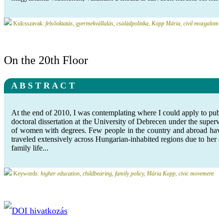
Kulcsszavak:
felsőoktatás, gyermekvállalás, családpolitika, Kopp Mária, civil mozgalom
On the 20th Floor
A B S T R A C T
At the end of 2010, I was contemplating where I could apply to pu
doctoral dissertation at the University of Debrecen under the superv
of women with degrees. Few people in the country and abroad have
traveled extensively across Hungarian-inhabited regions due to her 
family life...
Keywords:
higher education, childbearing, family policy, Mária Kopp, civic movement
DOI hivatkozás