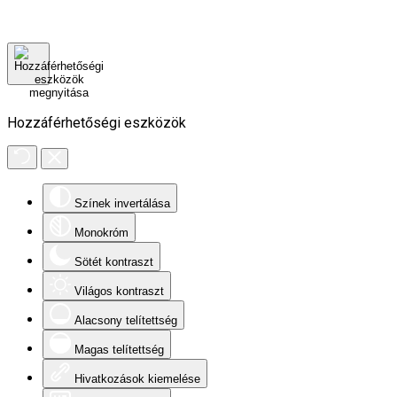
Hozzáférhetőségi eszközök
Színek invertálása
Monokróm
Sötét kontraszt
Világos kontraszt
Alacsony telítettség
Magas telítettség
Hivatkozások kiemelése