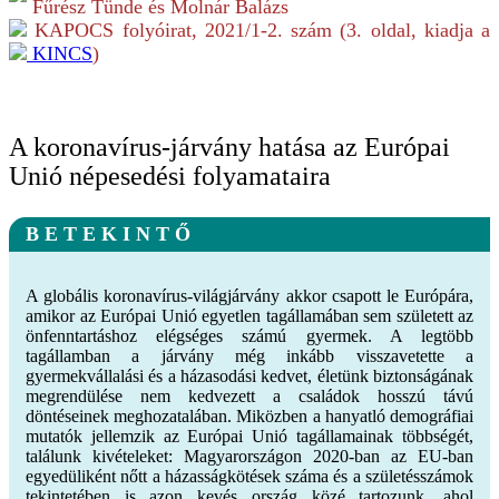
Fűrész Tünde és Molnár Balázs
KAPOCS folyóirat,
2021/1-2.
szám (
3
. oldal, kiadja a
KINCS
)
A koronavírus-járvány hatása az Európai
Unió népesedési folyamataira
B E T E K I N T Ő
A globális koronavírus-világjárvány akkor csapott le Európára,
amikor az Európai Unió egyetlen tagállamában sem született az
önfenntartáshoz elégséges számú gyermek. A legtöbb
tagállamban a járvány még inkább visszavetette a
gyermekvállalási és a házasodási kedvet, életünk biztonságának
megrendülése nem kedvezett a családok hosszú távú
döntéseinek meghozatalában. Miközben a hanyatló demográfiai
mutatók jellemzik az Európai Unió tagállamainak többségét,
találunk kivételeket: Magyarországon 2020-ban az EU-ban
egyedüliként nőtt a házasságkötések száma és a születésszámok
tekintetében is azon kevés ország közé tartozunk, ahol