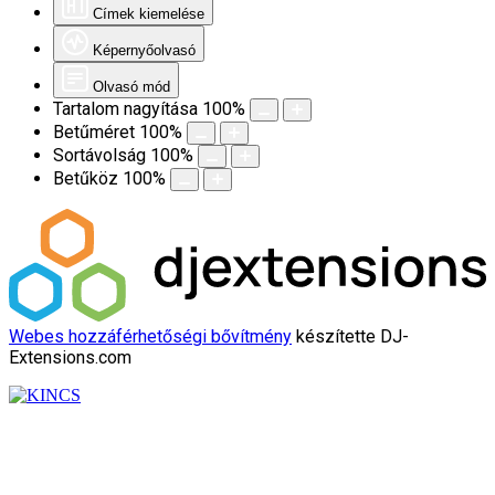
Címek kiemelése
Képernyőolvasó
Olvasó mód
Tartalom nagyítása
100
%
Betűméret
100
%
Sortávolság
100
%
Betűköz
100
%
Webes hozzáférhetőségi bővítmény
készítette DJ-
Extensions.com