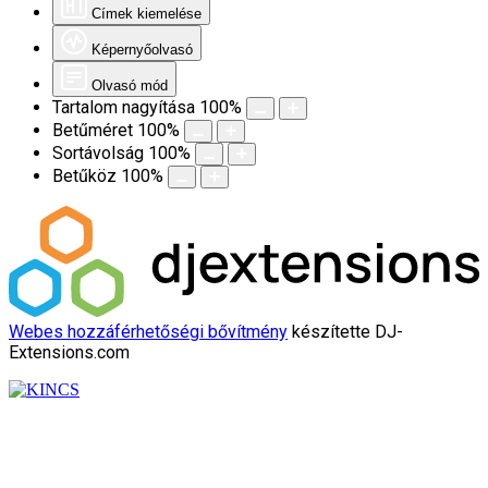
Címek kiemelése
Képernyőolvasó
Olvasó mód
Tartalom nagyítása
100
%
Betűméret
100
%
Sortávolság
100
%
Betűköz
100
%
Webes hozzáférhetőségi bővítmény
készítette DJ-
Extensions.com