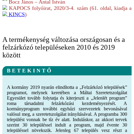
Bocz János – Antal István
KAPOCS folyóirat,
2020/3-4.
szám (
61
. oldal, kiadja a
KINCS
)
A termékenység változása országosan és a
felzárkózó településeken 2010 és 2019
között
B E T E K I N T Ő
A kormány 2019 nyarán elindította a „Felzárkózó települések”
programot, melynek keretében a Máltai Szeretetszolgálat
Egyesület tovább folytatja és kiterjeszti a „Jelenlét program”
roma társadalmi felzárkózási kezdeményezését. A
kormányprogram további egyházi szervezetek bevonásával
valósul meg, a szeretetszolgálat irányításával. A programba 300
települést vonnak be tíz év alatt. Induláskor, az akkori tervek
szerint 30 településsel indult a program, majd évente 30
településsel növekszik. Jelenleg 67 település vesz részt a