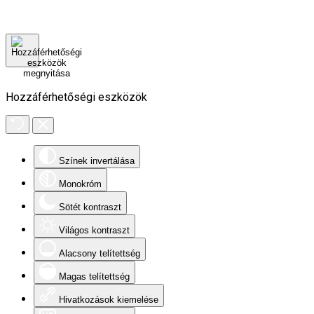
Hozzáférhetőségi eszközök
Színek invertálása
Monokróm
Sötét kontraszt
Világos kontraszt
Alacsony telítettség
Magas telítettség
Hivatkozások kiemelése