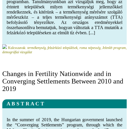
programban. Tanulmányunkban azt vizsgáljuk meg, hogy az
érintett települések milyen termékenységi jellemzőkkel
rendelkeznek, és kitérünk – a termékenység mérésére szolgáló
mérőeszköz – a teljes termékenységi arányszámot (TTA)
befolyásoló tényezőkre. Az országos eredményekkel
összehasonlítva bemutatjuk, hogyan változtak a TTA mutatók a
felzárkózó településeken az elmúlt tíz évben. [...]
Kulcsszavak:
termékenység, felzárkózó települések, roma népesség, Jelenlét program,
demográfiai vizsgálat
Changes in Fertility Nationwide and in
Converging Settlements Between 2010 and
2019
A B S T R A C T
In the summer of 2019, the Hungarian government launched
the “Converging Settlements” program, through which the