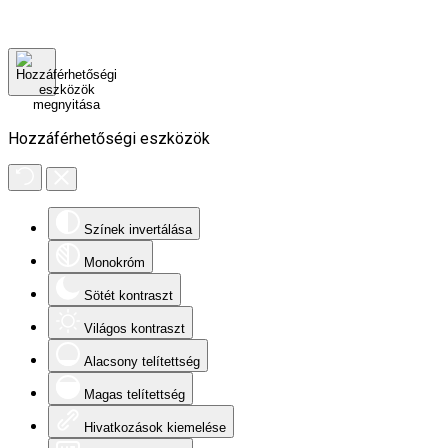
Hozzáférhetőségi eszközök
Színek invertálása
Monokróm
Sötét kontraszt
Világos kontraszt
Alacsony telítettség
Magas telítettség
Hivatkozások kiemelése