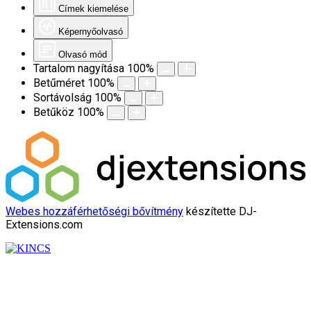
Címek kiemelése
Képernyőolvasó
Olvasó mód
Tartalom nagyítása
100
%
Betűméret
100
%
Sortávolság
100
%
Betűköz
100
%
Webes hozzáférhetőségi bővítmény
készítette DJ-
Extensions.com