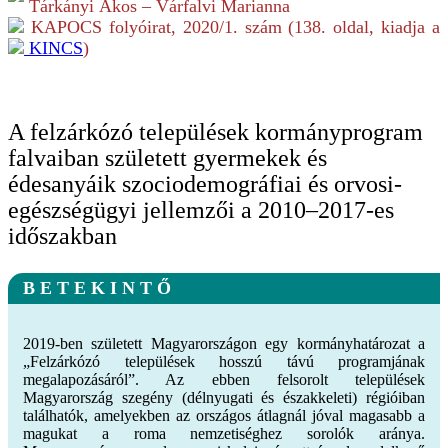
Tárkányi Ákos – Várfalvi Marianna
KAPOCS folyóirat,
2020/1.
szám (
138
. oldal, kiadja a
KINCS
)
A felzárkózó települések kormányprogram
falvaiban született gyermekek és
édesanyáik szociodemográfiai és orvosi-
egészségügyi jellemzői a 2010–2017-es
időszakban
B E T E K I N T Ő
2019-ben született Magyarországon egy kormányhatározat a
„Felzárkózó települések hosszú távú programjának
megalapozásáról”. Az ebben felsorolt települések
Magyarország szegény (délnyugati és északkeleti) régióiban
találhatók, amelyekben az országos átlagnál jóval magasabb a
magukat a roma nemzetiséghez sorolók aránya.