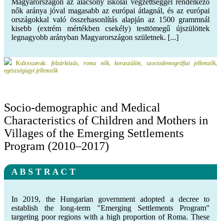
Magyarországon az alacsony iskolai végzettséggel rendelkező
nők aránya jóval magasabb az európai átlagnál, és az európai
országokkal való összehasonlítás alapján az 1500 grammnál
kisebb (extrém mértékben csekély) testtömegű újszülöttek
legnagyobb arányban Magyarországon születnek. [...]
Kulcsszavak:
felzárkózás, roma nők, koraszülött, szociodemográfiai jellemzők,
egészségügyi jellemzők
Socio-demographic and Medical
Characteristics of Children and Mothers in
Villages of the Emerging Settlements
Program (2010–2017)
A B S T R A C T
In 2019, the Hungarian government adopted a decree to
establish the long-term "Emerging Settlements Program"
targeting poor regions with a high proportion of Roma. These