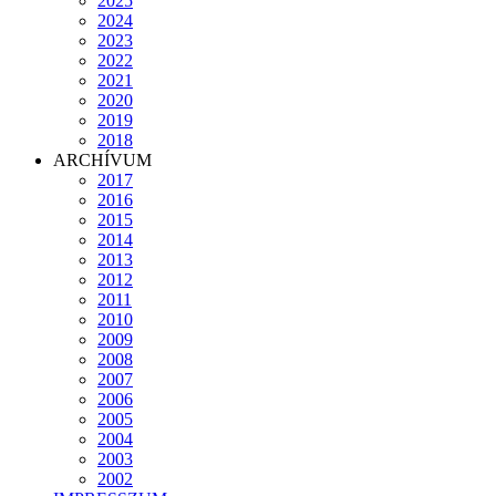
2025
2024
2023
2022
2021
2020
2019
2018
ARCHÍVUM
2017
2016
2015
2014
2013
2012
2011
2010
2009
2008
2007
2006
2005
2004
2003
2002