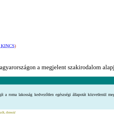
KINCS
)
agyarországon a megjelent szakirodalom alap
gít a roma lakosság kedvezőtlen egészségi állapotát közvetlenül meg
ezők, életmód