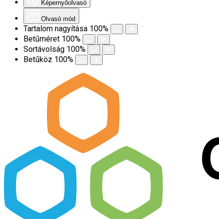
Képernyőolvasó
Olvasó mód
Tartalom nagyítása
100
%
Betűméret
100
%
Sortávolság
100
%
Betűköz
100
%