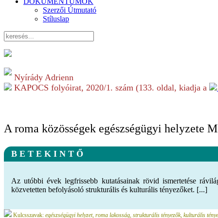
DOKUMENTUMOK
Szerzői Útmutató
Stíluslap
Nyírády Adrienn
KAPOCS folyóirat,
2020/1.
szám (
133
. oldal, kiadja a
A roma közösségek egészségügyi helyzete M
B E T E K I N T Ő
Az utóbbi évek legfrissebb kutatásainak rövid ismertetése rávilá
közvetetten befolyásoló strukturális és kulturális tényezőket. [...]
Kulcsszavak:
egészségügyi helyzet, roma lakosság, strukturális tényezők, kulturális tény