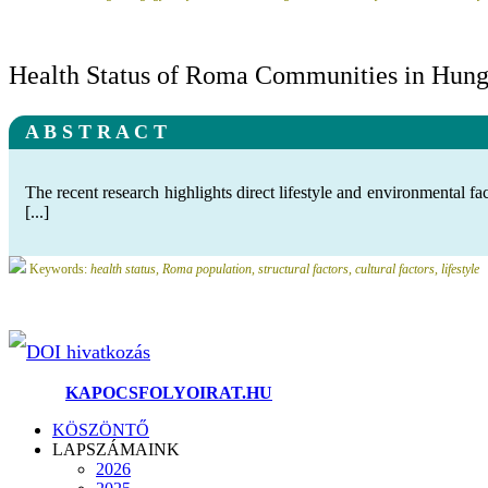
Health Status of Roma Communities in Hunga
A B S T R A C T
The recent research highlights direct lifestyle and environmental fact
[...]
Keywords:
health status, Roma population, structural factors, cultural factors, lifestyle
DOI hivatkozás
©2025.
KAPOCSFOLYOIRAT.HU
KÖSZÖNTŐ
LAPSZÁMAINK
2026