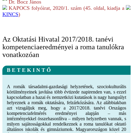
Dr. Bocz János
KAPOCS folyóirat,
2020/1.
szám (
45
. oldal, kiadja a
KINCS
)
Az Oktatási Hivatal 2017/2018. tanévi
kompetenciaeredményei a roma tanulókra
vonatkozóan
B E T E K I N T Ő
A romák társadalmi-gazdasági helyzetének, szociokulturális
körülményeinek javítása több évtizede napirenden van, s ezzel
kapcsolatban a hazai és nemzetközi kutatások is nagy hangsúlyt
helyeznek a romák oktatására, felzárkózására. Az alábbiakban
azt vizsgáljuk meg, hogy a 2017/2018. tanévi Országos
kompetenciafelmérés eredményei alapján – más
intézményekkel összehasonlítva – milyen helyzetben vannak, s
milyen sajátosságokkal rendelkeznek a roma tanulókat oktató
általános iskolák és gimnáziumok. Magyarországon közel 20