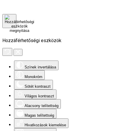
Hozzáférhetőségi eszközök
Színek invertálása
Monokróm
Sötét kontraszt
Világos kontraszt
Alacsony telítettség
Magas telítettség
Hivatkozások kiemelése