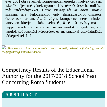
éve, 2001 óta végeznek kompetenciaméréseket, melyek célja az
iskolák teljesítményének nyomon követése és összehasonlítása
más intézményekkel, illetve visszajelzés az adott iskolák
számára saját fejlődésükről vagy elmaradásukról országos
összehasonlításban. Az Országos kompetenciamérés minden
tanévben kiterjed a köznevelés 6., 8. és 10. évfolyamán a
nappali rendszerű iskolai oktatásban tanulók vizsgálatára, s a
tanulók szövegértési képességét és matematikai eszköztudását
térképezi fel. [...]
Kulcsszavak:
kompetenciamérés, roma tanulók, iskolai teljesítmény, oktatási
esélyegyenlőség, hátrányos helyzet
Competency Results of the Educational
Authority for the 2017/2018 School Year
Concerning Roma Students
A B S T R A C T