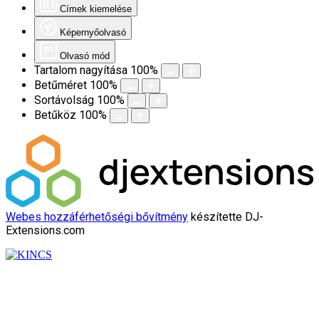
Címek kiemelése
Képernyőolvasó
Olvasó mód
Tartalom nagyítása
100
%
Betűméret
100
%
Sortávolság
100
%
Betűköz
100
%
Webes hozzáférhetőségi bővítmény
készítette DJ-
Extensions.com