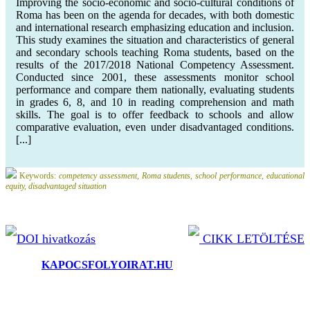
Improving the socio-economic and socio-cultural conditions of
Roma has been on the agenda for decades, with both domestic
and international research emphasizing education and inclusion.
This study examines the situation and characteristics of general
and secondary schools teaching Roma students, based on the
results of the 2017/2018 National Competency Assessment.
Conducted since 2001, these assessments monitor school
performance and compare them nationally, evaluating students
in grades 6, 8, and 10 in reading comprehension and math
skills. The goal is to offer feedback to schools and allow
comparative evaluation, even under disadvantaged conditions.
[...]
Keywords:
competency assessment, Roma students, school performance, educational
equity, disadvantaged situation
DOI hivatkozás
CIKK LETÖLTÉSE
©2025.
KAPOCSFOLYOIRAT.HU