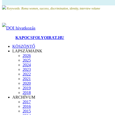
Keywords:
Roma women, success, discrimination, identity, interview volume
DOI hivatkozás
©2025.
KAPOCSFOLYOIRAT.HU
KÖSZÖNTŐ
LAPSZÁMAINK
2026
2025
2024
2023
2022
2021
2020
2019
2018
ARCHÍVUM
2017
2016
2015