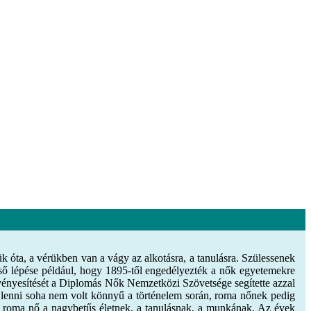
k óta, a vérükben van a vágy az alkotásra, a tanulásra. Szülessenek
ő lépése például, hogy 1895-től engedélyezték a nők egyetemekre
vényesítését a Diplomás Nők Nemzetközi Szövetsége segítette azzal
 lenni soha nem volt könnyű a történelem során, roma nőnek pedig
en roma nő a nagybetűs életnek, a tanulásnak, a munkának. Az évek