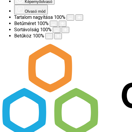
Képernyőolvasó
Olvasó mód
Tartalom nagyítása
100
%
Betűméret
100
%
Sortávolság
100
%
Betűköz
100
%