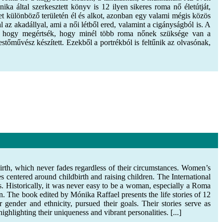
ika által szerkesztett könyv is 12 ilyen sikeres roma nő életútját,
let különböző területén él és alkot, azonban egy valami mégis közös
 az akadállyal, ami a női létből ered, valamint a cigányságból is. A
ek, hogy megértsék, hogy minél több roma nőnek szüksége van a
stőművész készített. Ezekből a portrékból is feltűnik az olvasónak,
birth, which never fades regardless of their circumstances. Women’s
les centered around childbirth and raising children. The International
. Historically, it was never easy to be a woman, especially a Roma
he book edited by Mónika Raffael presents the life stories of 12
ender and ethnicity, pursued their goals. Their stories serve as
lighting their uniqueness and vibrant personalities. [...]