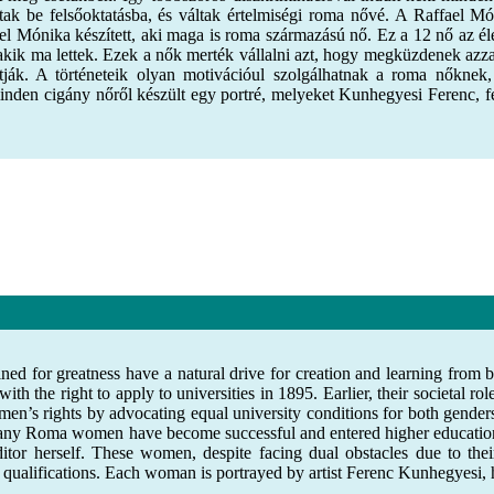
ottak be felsőoktatásba, és váltak értelmiségi roma nővé. A Raffael Món
fael Mónika készített, aki maga is roma származású nő. Ez a 12 nő az é
 akik ma lettek. Ezek a nők merték vállalni azt, hogy megküzdenek azzal
sítják. A történeteik olyan motivációul szolgálhatnak a roma nőkn
minden cigány nőről készült egy portré, melyeket Kunhegyesi Ferenc, fe
ned for greatness have a natural drive for creation and learning from 
th the right to apply to universities in 1895. Earlier, their societal ro
’s rights by advocating equal university conditions for both genders
y Roma women have become successful and entered higher education. T
r herself. These women, despite facing dual obstacles due to their g
alifications. Each woman is portrayed by artist Ferenc Kunhegyesi, high