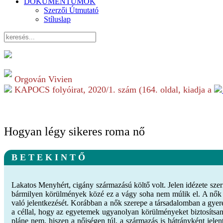
DOKUMENTUMOK
Szerzői Útmutató
Stíluslap
Orgován Vivien
KAPOCS folyóirat,
2020/1.
szám (
164
. oldal, kiadja a
Hogyan légy sikeres roma nő
B E T E K I N T Ő
Lakatos Menyhért, cigány származású költő volt. Jelen idézete szer
bármilyen körülmények közé ez a vágy soha nem múlik el. A nők 
való jelentkezését. Korábban a nők szerepe a társadalomban a gye
a céllal, hogy az egyetemek ugyanolyan körülményeket biztosítsa
pláne nem, hiszen a nőiségen túl, a származás is hátrányként jel