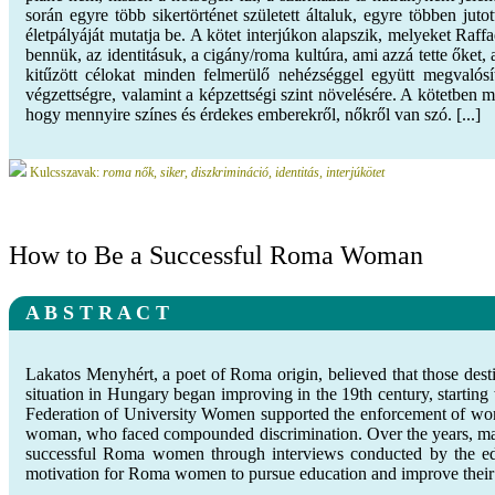
során egyre több sikertörténet született általuk, egyre többen jut
életpályáját mutatja be. A kötet interjúkon alapszik, melyeket Raf
bennük, az identitásuk, a cigány/roma kultúra, ami azzá tette őket,
kitűzött célokat minden felmerülő nehézséggel együtt megvaló
végzettségre, valamint a képzettségi szint növelésére. A kötetben 
hogy mennyire színes és érdekes emberekről, nőkről van szó. [...]
Kulcsszavak:
roma nők, siker, diszkrimináció, identitás, interjúkötet
How to Be a Successful Roma Woman
A B S T R A C T
Lakatos Menyhért, a poet of Roma origin, believed that those desti
situation in Hungary began improving in the 19th century, starting wi
Federation of University Women supported the enforcement of women
woman, who faced compounded discrimination. Over the years, man
successful Roma women through interviews conducted by the edito
motivation for Roma women to pursue education and improve their qu