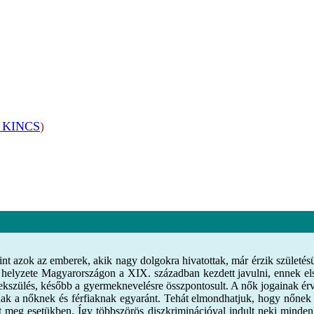
KINCS
)
int azok az emberek, akik nagy dolgokra hivatottak, már érzik születésü
helyzete Magyarországon a XIX. században kezdett javulni, ennek els
rekszülés, később a gyermeknevelésre összpontosult. A nők jogainak ér
nak a nőknek és férfiaknak egyaránt. Tehát elmondhatjuk, hogy nőnek
ent meg esetükben. Így többszörös diszkriminációval indult neki mind