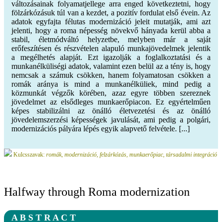
változásainak folyamatjellege arra enged következtetni, hogy
fölzárkózásuk túl van a kezdet, a pozitív fordulat első évein. Az
adatok egyfajta félutas modernizáció jeleit mutatják, ami azt
jelenti, hogy a roma népesség növekvő hányada kerül abba a
stabil, életmódváltó helyzetbe, melyben már a saját
erőfeszítésen és részvételen alapuló munkajövedelmek jelentik
a megélhetés alapját. Ezt igazolják a foglalkoztatási és a
munkanélküliségi adatok, valamint ezen belül az a tény is, hogy
nemcsak a számuk csökken, hanem folyamatosan csökken a
romák aránya is mind a munkanélküliek, mind pedig a
közmunkát végzők körében, azaz egyre többen szereznek
jövedelmet az elsődleges munkaerőpiacon. Ez egyértelműen
képes stabilizálni az önálló életvezetési és az önálló
jövedelemszerzési képességek javulását, ami pedig a polgári,
modernizációs pályára lépés egyik alapvető felvétele. [...]
Kulcsszavak:
romák, modernizáció, felzárkózás, munkaerőpiac, társadalmi integráció
Halfway through Roma modernization
A B S T R A C T