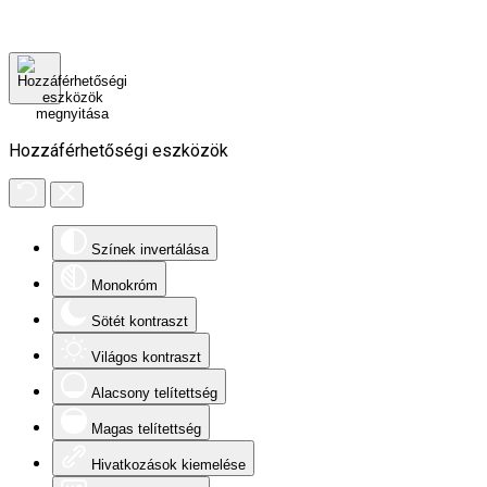
Hozzáférhetőségi eszközök
Színek invertálása
Monokróm
Sötét kontraszt
Világos kontraszt
Alacsony telítettség
Magas telítettség
Hivatkozások kiemelése