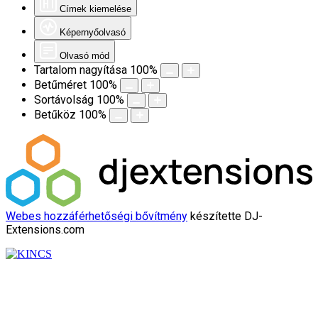
Címek kiemelése
Képernyőolvasó
Olvasó mód
Tartalom nagyítása
100
%
Betűméret
100
%
Sortávolság
100
%
Betűköz
100
%
Webes hozzáférhetőségi bővítmény
készítette DJ-
Extensions.com