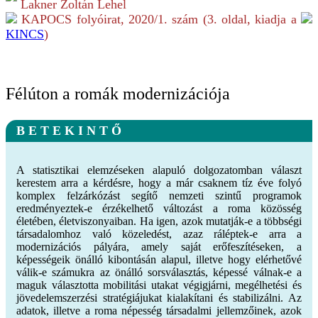
Lakner Zoltán Lehel
KAPOCS folyóirat,
2020/1.
szám (
3
. oldal, kiadja a
KINCS
)
Félúton a romák modernizációja
B E T E K I N T Ő
A statisztikai elemzéseken alapuló dolgozatomban választ
kerestem arra a kérdésre, hogy a már csaknem tíz éve folyó
komplex felzárkózást segítő nemzeti szintű programok
eredményeztek-e érzékelhető változást a roma közösség
életében, életviszonyaiban. Ha igen, azok mutatják-e a többségi
társadalomhoz való közeledést, azaz ráléptek-e arra a
modernizációs pályára, amely saját erőfeszítéseken, a
képességeik önálló kibontásán alapul, illetve hogy elérhetővé
válik-e számukra az önálló sorsválasztás, képessé válnak-e a
maguk választotta mobilitási utakat végigjárni, megélhetési és
jövedelemszerzési stratégiájukat kialakítani és stabilizálni. Az
adatok, illetve a roma népesség társadalmi jellemzőinek, azok