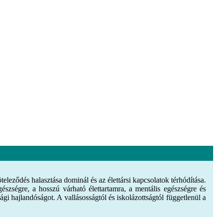
eződés halasztása dominál és az élettársi kapcsolatok térhódítása.
észségre, a hosszú várható élettartamra, a mentális egészségre és
i hajlandóságot. A vallásosságtól és iskolázottságtól függetlenül a