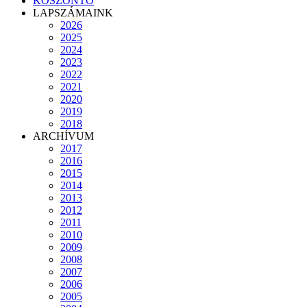
KÖSZÖNTŐ
LAPSZÁMAINK
2026
2025
2024
2023
2022
2021
2020
2019
2018
ARCHÍVUM
2017
2016
2015
2014
2013
2012
2011
2010
2009
2008
2007
2006
2005