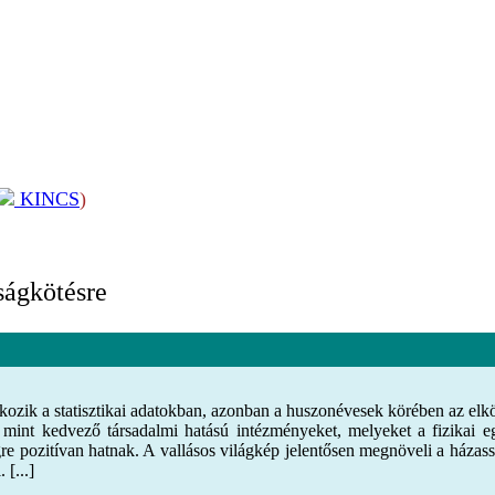
KINCS
)
ságkötésre
k a statisztikai adatokban, azonban a huszonévesek körében az elkötel
mint kedvező társadalmi hatású intézményeket, melyeket a fizikai eg
e pozitívan hatnak. A vallásos világkép jelentősen megnöveli a házasság
 [...]