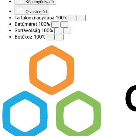
Képernyőolvasó
Olvasó mód
Tartalom nagyítása
100
%
Betűméret
100
%
Sortávolság
100
%
Betűköz
100
%