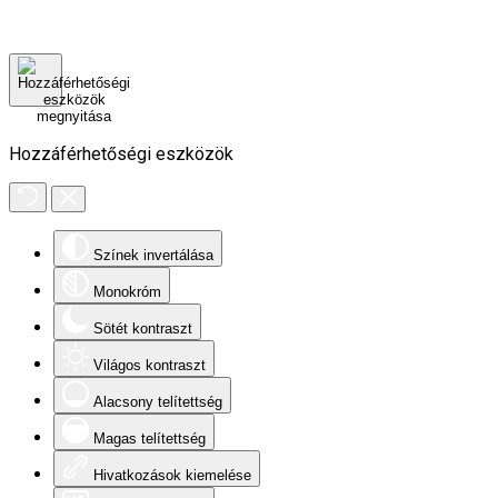
Hozzáférhetőségi eszközök
Színek invertálása
Monokróm
Sötét kontraszt
Világos kontraszt
Alacsony telítettség
Magas telítettség
Hivatkozások kiemelése