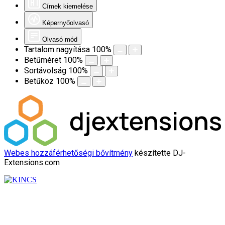
Címek kiemelése
Képernyőolvasó
Olvasó mód
Tartalom nagyítása
100
%
Betűméret
100
%
Sortávolság
100
%
Betűköz
100
%
Webes hozzáférhetőségi bővítmény
készítette DJ-
Extensions.com