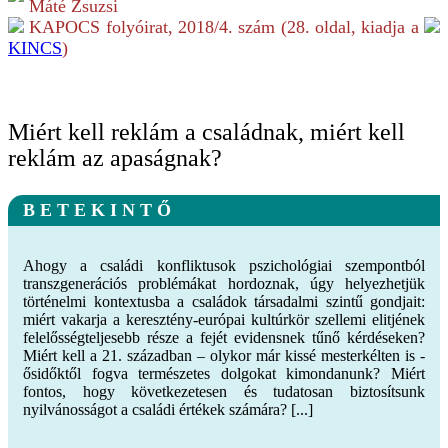
Máté Zsuzsi
KAPOCS folyóirat,
2018/4.
szám (
28
. oldal, kiadja a
KINCS
)
Miért kell reklám a családnak, miért kell
reklám az apaságnak?
B E T E K I N T Ő
Ahogy a családi konfliktusok pszichológiai szempontból
transzgenerációs problémákat hordoznak, úgy helyezhetjük
történelmi kontextusba a családok társadalmi szintű gondjait:
miért vakarja a keresztény-európai kultúrkör szellemi elitjének
felelősségteljesebb része a fejét evidensnek tűnő kérdéseken?
Miért kell a 21. században – olykor már kissé mesterkélten is -
ősidőktől fogva természetes dolgokat kimondanunk? Miért
fontos, hogy következetesen és tudatosan biztosítsunk
nyilvánosságot a családi értékek számára? [...]