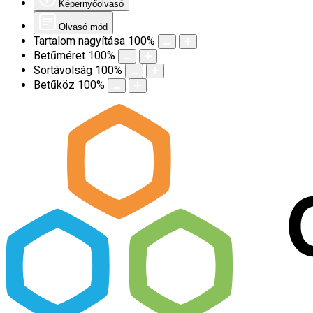
Képernyőolvasó
Olvasó mód
Tartalom nagyítása
100
%
Betűméret
100
%
Sortávolság
100
%
Betűköz
100
%