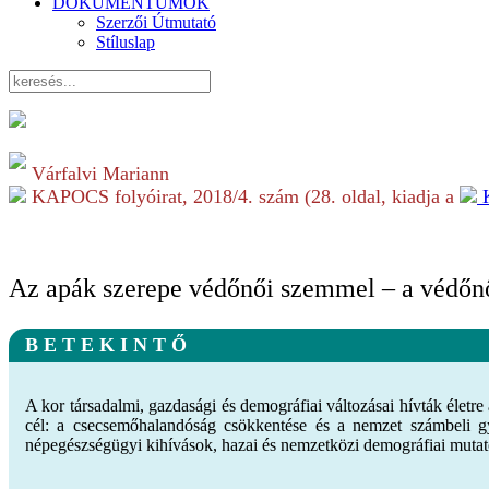
DOKUMENTUMOK
Szerzői Útmutató
Stíluslap
Várfalvi Mariann
KAPOCS folyóirat,
2018/4.
szám (
28
. oldal, kiadja a
Az apák szerepe védőnői szemmel – a védőnői
B E T E K I N T Ő
A kor társadalmi, gazdasági és demográfiai változásai hívták élet
cél: a csecsemőhalandóság csökkentése és a nemzet számbeli gya
népegészségügyi kihívások, hazai és nemzetközi demográfiai mutatók 