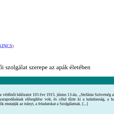
KINCS
)
 szolgálat szerepe az apák életében
re a védőnői hálózatot 103 éve 1915. június 13-án, „Stefánia Szövetsé
rapodásának elősegítése volt, és célul tűzte ki a tudatlanság, a b
mutatják az irányt, a feladatokat a Szolgálatnak. [...]