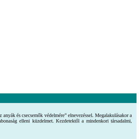
g az anyák és csecsemők védelmére” elnevezéssel. Megalakulásakor a
abonaság elleni küzdelmet. Kezdetektől a mindenkori társadalmi,