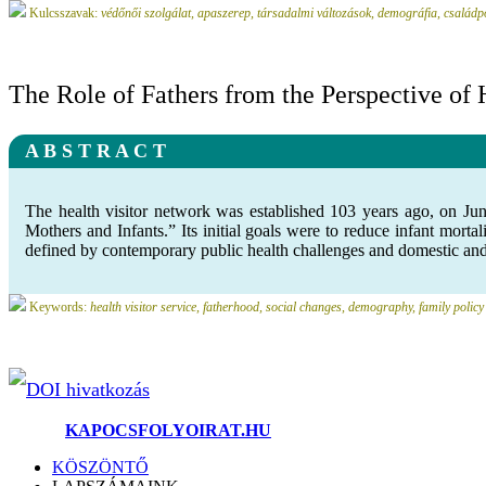
Kulcsszavak:
védőnői szolgálat, apaszerep, társadalmi változások, demográfia, családpo
The Role of Fathers from the Perspective of H
A B S T R A C T
The health visitor network was established 103 years ago, on Jun
Mothers and Infants.” Its initial goals were to reduce infant mort
defined by contemporary public health challenges and domestic and i
Keywords:
health visitor service, fatherhood, social changes, demography, family policy
DOI hivatkozás
©2025.
KAPOCSFOLYOIRAT.HU
KÖSZÖNTŐ