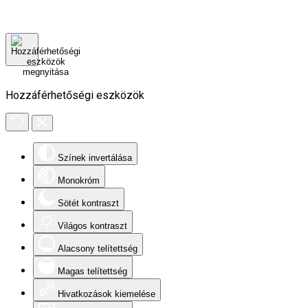
Hozzáférhetőségi eszközök
Színek invertálása
Monokróm
Sötét kontraszt
Világos kontraszt
Alacsony telítettség
Magas telítettség
Hivatkozások kiemelése