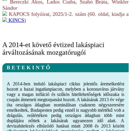
Bereczki Ákos, Lados Csaba, Szabó Beáta, Winkler
Sándor
KAPOCS folyóirat,
2025/1-2.
szám (
60
. oldal, kiadja a
KINCS
)
A 2014-et követő évtized lakáspiaci
árváltozásának mozgatórugói
B E T E K I N T Ő
A 2014-ben induló lakáspiaci ciklus jelentős áremelkedést
hozott a hazai ingatlanpiacon, melyben a koronavírus járvány
vagy a magas infláció és szűkös hitellehetőségek időszaka is
csupán átmeneti megtorpanást hozott. A lakásárak 2013 év vége
óta országos átlagban nominálisan csaknem négyszeresére
emelkedtek, Budapesten pedig ennél is nagyobb mértékű volt a
drágulás, reálértéken pedig országos átlagban több mint
duplájára nőttek a lakásárak ugyanezen idő alatt. A
devizahitelezés elhúzódó hatásai miatt 2008 és 2013 között