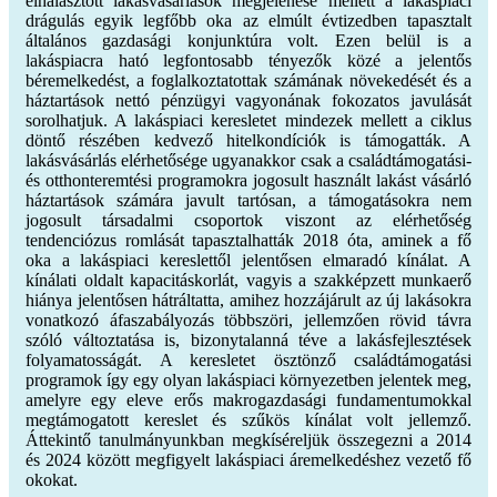
elhalasztott lakásvásárlások megjelenése mellett a lakáspiaci
drágulás egyik legfőbb oka az elmúlt évtizedben tapasztalt
általános gazdasági konjunktúra volt. Ezen belül is a
lakáspiacra ható legfontosabb tényezők közé a jelentős
béremelkedést, a foglalkoztatottak számának növekedését és a
háztartások nettó pénzügyi vagyonának fokozatos javulását
sorolhatjuk. A lakáspiaci keresletet mindezek mellett a ciklus
döntő részében kedvező hitelkondíciók is támogatták. A
lakásvásárlás elérhetősége ugyanakkor csak a családtámogatási-
és otthonteremtési programokra jogosult használt lakást vásárló
háztartások számára javult tartósan, a támogatásokra nem
jogosult társadalmi csoportok viszont az elérhetőség
tendenciózus romlását tapasztalhatták 2018 óta, aminek a fő
oka a lakáspiaci kereslettől jelentősen elmaradó kínálat. A
kínálati oldalt kapacitáskorlát, vagyis a szakképzett munkaerő
hiánya jelentősen hátráltatta, amihez hozzájárult az új lakásokra
vonatkozó áfaszabályozás többszöri, jellemzően rövid távra
szóló változtatása is, bizonytalanná téve a lakásfejlesztések
folyamatosságát. A keresletet ösztönző családtámogatási
programok így egy olyan lakáspiaci környezetben jelentek meg,
amelyre egy eleve erős makrogazdasági fundamentumokkal
megtámogatott kereslet és szűkös kínálat volt jellemző.
Áttekintő tanulmányunkban megkíséreljük összegezni a 2014
és 2024 között megfigyelt lakáspiaci áremelkedéshez vezető fő
okokat.