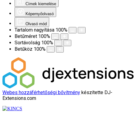
Címek kiemelése
Képernyőolvasó
Olvasó mód
Tartalom nagyítása
100
%
Betűméret
100
%
Sortávolság
100
%
Betűköz
100
%
Webes hozzáférhetőségi bővítmény
készítette DJ-
Extensions.com